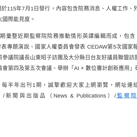
期於115年7月1日發行，內容包含院務消息、人權工作
大國際能見度。
2期彙整近期監察院院務推動情形英譯編輯而成，包
órdova蒞院發表專題演說、國家人權委員會發表 CEDAW第5
前參議院議長山東昭子訪團及大分縣日台友好議員聯盟訪
會第四及第五次會議、舉辦「AI × 數位審計創新應用」
」每半年出刊1期，誠摯歡迎大家上網瀏覽，網址連
w/EN/）/新聞與出版品（News & Publications）/
監察院