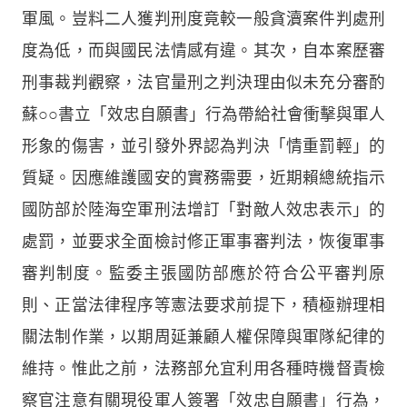
軍風。豈料二人獲判刑度竟較一般貪瀆案件判處刑
度為低，而與國民法情感有違。其次，自本案歷審
刑事裁判觀察，法官量刑之判決理由似未充分審酌
蘇○○書立「效忠自願書」行為帶給社會衝擊與軍人
形象的傷害，並引發外界認為判決「情重罰輕」的
質疑。因應維護國安的實務需要，近期賴總統指示
國防部於陸海空軍刑法增訂「對敵人效忠表示」的
處罰，並要求全面檢討修正軍事審判法，恢復軍事
審判制度。監委主張國防部應於符合公平審判原
則、正當法律程序等憲法要求前提下，積極辦理相
關法制作業，以期周延兼顧人權保障與軍隊紀律的
維持。惟此之前，法務部允宜利用各種時機督責檢
察官注意有關現役軍人簽署「效忠自願書」行為，