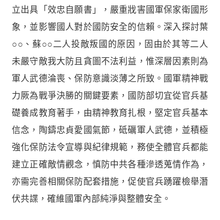
立出具「效忠自願書」，嚴重戕害國軍保家衛國形
象，並影響國人對於國防安全的信賴。深入探討葉
○○、蘇○○二人投敵叛國的原因，固由於其等二人
未嚴守敵我大防且貪圖不法利益，惟深層因素則為
軍人武德淪喪、保防意識淡薄之所致。國軍精神戰
力厥為戰爭決勝的關鍵要素，國防部切宜從官兵基
礎養成教育著手，由精神教育扎根，堅定官兵基本
信念，陶鑄忠貞愛國氣節，砥礪軍人武德，並積極
強化保防法令宣導與紀律規範，務使全體官兵都能
建立正確敵情觀念，慎防中共各種滲透蒐情作為，
亦需完善相關保防配套措施，促使官兵踴躍檢舉潛
伏共諜，確維國軍內部純淨與整體安全。