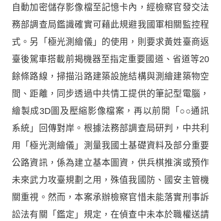
自動加密儲存影像檔至記憶卡內，經檢察官發交法
務部調查局鑑識確實可藉此規避我國軍相關監控程
式。另「極光測繪儀」的使用，則要求黃姓臺商返
臺後駕車搭載前揭機器至指定重要國道、省道等20
餘條路線，掃描沿路建築設施結構與測繪建築物空
間、距離，同步透過中共情工提供的筆記型電腦，
繪製成3D圖及壓縮影像檔案，再以前開「○○通訊
系統」回傳對岸。根據法務部調查局研判，中共利
用「極光測繪儀」測量我國土基礎資料及部分重要
公路資訊，係為建立基本圖資，供兵棋推演或預作
未來武力攻臺規劃之用，殊值我國防、國安主管機
關重視。然而，本案承辦檢察官惜未能落實刑事訴
訟法有關「鑑定」規定，在偵查中未本於職權送請