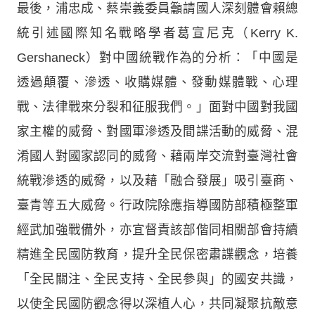
最後，浦忠成、蔡崇義委員籲請國人深刻體會賴總
統引述國際知名戰略學者葛宣尼克（Kerry K.
Gershaneck）對中國統戰作為的分析：「中國是
透過顛覆、滲透、收購媒體、發動媒體戰、心理
戰、法律戰來分裂和征服我們。」面對中國對我國
家主權的威脅、對國軍滲透及間諜活動的威脅、混
淆國人對國家認同的威脅、藉兩岸交流對臺灣社會
統戰滲透的威脅，以及藉「融合發展」吸引臺商、
臺青等五大威脅。行政院除應指導國防部積極整軍
經武加強戰備外，亦宜督責該部偕同相關部會持續
精進全民國防教育，提升全民保密肅諜觀念，培養
「全民關注、全民支持、全民參與」的國安共識，
以使全民國防觀念得以深植人心，共同凝聚抗敵意