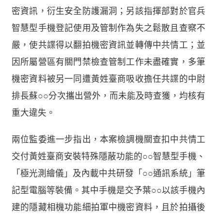
密資訊，衍生安全防護漏洞；另該指揮部對於官兵
智慧型手機登記使用及管制作為失之鬆散且查察不
嚴，使共諜得以翻拍機密資訊並轉傳中共情工；並
因所屬營區有關門禁檢查管制工作未盡確實，多筆
機密資料被另一同遭黃姓臺商吸收擔任共諜的中尉
排長蘇○○分次攜出營外，而未能及時查獲，均核有
重大違失。
兩位監委進一步指出，本案檢調機關查扣中共情工
交付黃姓臺商安裝特殊隱蔽功能的○○智慧型手機、
「極光測繪儀」及內載中共研發「○○通訊系統」筆
記型電腦等裝備。其中手機是交予葉○○以該手機內
建的隱藏相機功能細拍軍中機密資料，且於拍攝後