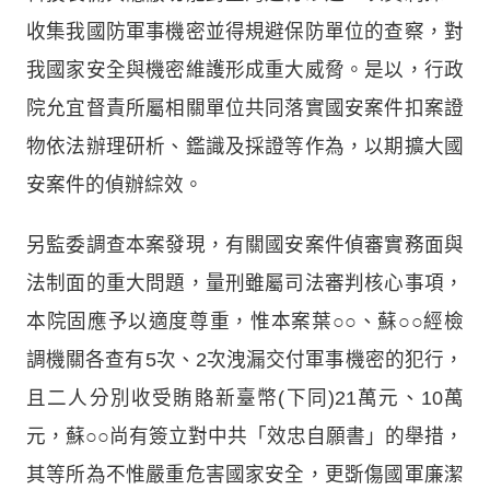
收集我國防軍事機密並得規避保防單位的查察，對
我國家安全與機密維護形成重大威脅。是以，行政
院允宜督責所屬相關單位共同落實國安案件扣案證
物依法辦理研析、鑑識及採證等作為，以期擴大國
安案件的偵辦綜效。
另監委調查本案發現，有關國安案件偵審實務面與
法制面的重大問題，量刑雖屬司法審判核心事項，
本院固應予以適度尊重，惟本案葉○○、蘇○○經檢
調機關各查有5次、2次洩漏交付軍事機密的犯行，
且二人分別收受賄賂新臺幣(下同)21萬元、10萬
元，蘇○○尚有簽立對中共「效忠自願書」的舉措，
其等所為不惟嚴重危害國家安全，更斲傷國軍廉潔