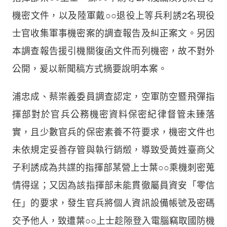
機密文件，以及陸軍戴○○退役上等兵利誘2名現役
士官收集軍事機密案的調查報告及糾正案文。另因
本調查報告援引機關復函文件而列機密，故不對外
公開，爰以新聞稿方式摘要說明本案。
浦忠成、蔡崇義委員調查認定，空軍防空暨飛彈指
揮部對於官兵公務機密資料保密紀律督管未臻落
實，且少數官兵的保密素養不符要求，機密文件也
未依規定妥善存管與執行銷燬，導致受黃姓臺商父
子利誘成為共諜的指揮部某營上士葉○○乘機刺密蒐
情得逞；又因為該指揮部未能貫徹屬員資安「零信
任」的要求，發生官兵將個人資訊設備帳號及密碼
交予他人，致遭葉○○上士趁隙登入電腦竊取國防機