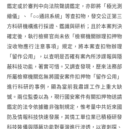
鑑定或於審判中向法院聲請鑑定，亦即將「極光測
繪儀」、「○○通訊系統」等查扣物，發交公正第三
方科研機構進行採證、鑑識與研析；且於本案判決
確定後，執行檢察官尚未依「檢察機關辦理扣押物
沒收物應行注意事項」規定，將本案查扣物辦理
「留作公用」，以查明是否確有案內所涉諜報與隱
蔽科技功能，著實可惜。又調查發現，歷來法務部
所屬檢察機關迄無將國安案件扣押物「留作公用」
進行科研的事例，顯為當前我肅諜工作上重大缺
憾。兩位監委以為，現行國安案件有關扣押物送請
鑑定的法令依據雖非強制規定，惟考量中共近來國
防及情報科技快速發展，其情工單位業已積極研發
科技裝備與隱蔽功能對臺灣進行滲透，以資刺探、