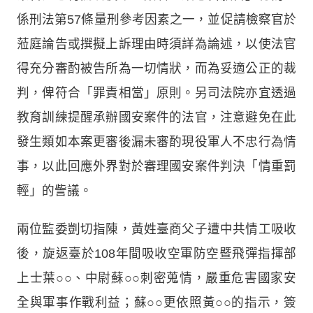
係刑法第57條量刑參考因素之一，並促請檢察官於
蒞庭論告或撰擬上訴理由時須詳為論述，以使法官
得充分審酌被告所為一切情狀，而為妥適公正的裁
判，俾符合「罪責相當」原則。另司法院亦宜透過
教育訓練提醒承辦國安案件的法官，注意避免在此
發生類如本案更審後漏未審酌現役軍人不忠行為情
事，以此回應外界對於審理國安案件判決「情重罰
輕」的訾議。
兩位監委剴切指陳，黃姓臺商父子遭中共情工吸收
後，旋返臺於108年間吸收空軍防空暨飛彈指揮部
上士葉○○、中尉蘇○○刺密蒐情，嚴重危害國家安
全與軍事作戰利益；蘇○○更依照黃○○的指示，簽