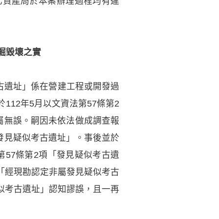
化資產局於本案辦理過程均有違
掘毀壞之實
考古遺址」係在營建工程或開發過
12年5月以文資法第57條第2
屬無誤。嗣因未依法做成調查報
發見疑似考古遺址」。事後並於
第57條第2項「發見疑似考古遺
「經現勘認定非屬發見疑似考古
似考古遺址」認知謬誤，且一再