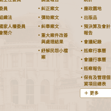
委員
糾正案文
廉政園地
組織法
彈劾案文
出版品
國家人權委員
糾舉案文
預決算及會計
會簡介
報告
重大案件改善
與處理結果
會議紀錄
紓解民怨小檔
巡察行事曆
案
會議行事曆
巡察報告
保有及管理個
資項目總表
更多