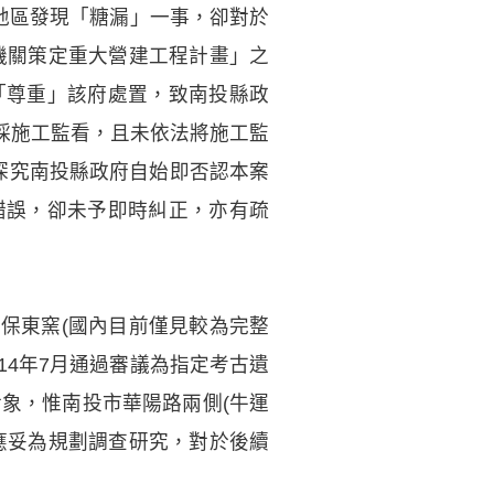
堀地區發現「糖漏」一事，卻對於
府機關策定重大營建工程計畫」之
「尊重」該府處置，致南投縣政
採施工監看，且未依法將施工監
探究南投縣政府自始即否認本案
錯誤，卻未予即時糾正，亦有疏
保東窯(國內目前僅見較為完整
14年7月通過審議為指定考古遺
對象，惟南投市華陽路兩側(牛運
應妥為規劃調查研究，對於後續