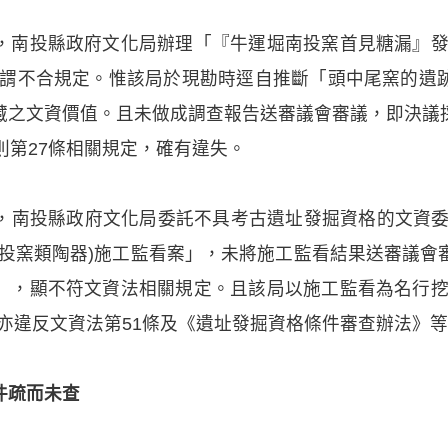
，南投縣政府文化局辦理「『牛運堀南投窯首見糖漏』發
難謂不合規定。惟該局於現勘時逕自推斷「頭中尾窯的遺
藏之文資價值。且未做成調查報告送審議會審議，即決議
則第27條相關規定，確有違失。
，南投縣政府文化局委託不具考古遺址發掘資格的文資委
南投窯類陶器)施工監看案」，未將施工監看結果送審議會
」，顯不符文資法相關規定。且該局以施工監看為名行挖
，亦違反文資法第51條及《遺址發掘資格條件審查辦法》
件疏而未查