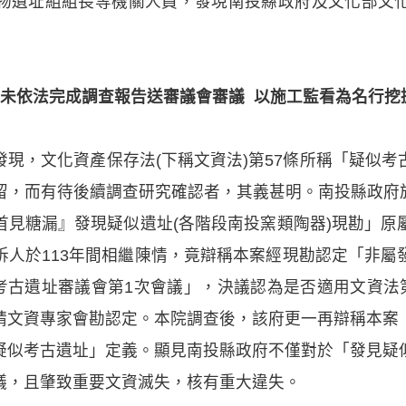
物遺址組組長等機關人員，發現南投縣政府及文化部文
府未依法完成調查報告送審議會審議 以施工監看為名行挖
現，文化資產保存法(下稱文資法)第57條所稱「疑似
，而有待後續調查研究確認者，其義甚明。南投縣政府於1
首見糖漏』發現疑似遺址(各階段南投窯類陶器)現勘」原
訴人於113年間相繼陳情，竟辯稱本案經現勘認定「非屬
屆考古遺址審議會第1次會議」，決議認為是否適用文資法
請文資專家會勘認定。本院調查後，該府更一再辯稱本案
疑似考古遺址」定義。顯見南投縣政府不僅對於「發見疑
議，且肇致重要文資滅失，核有重大違失。