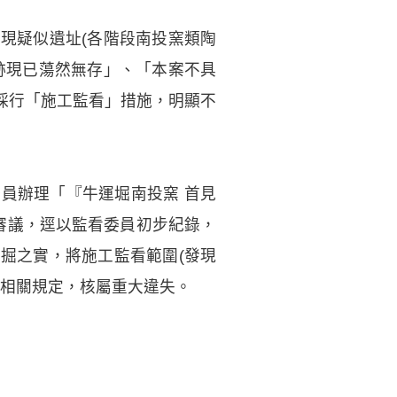
現疑似遺址(各階段南投窯類陶
跡現已蕩然無存」、「本案不具
採行「施工監看」措施，明顯不
員辦理「『牛運堀南投窯 首見
審議，逕以監看委員初步紀錄，
掘之實，將施工監看範圍(發現
等相關規定，核屬重大違失。