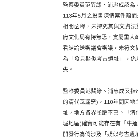
監察委員范巽綠、浦忠成認為，
113年5月之投書陳情案件疏
相關函釋，未探究其與文資法
府文化局有恃無恐，實屬重大
看結論送審議會審議，未符文
為「發見疑似考古遺址」，係
失。
監察委員范巽綠、浦忠成又指
的清代瓦漏窯)，110年間因
址，地方各界雀躍不已。「清代
堀地區)確實可能存在有「牛
開發行為倘涉及「疑似考古遺