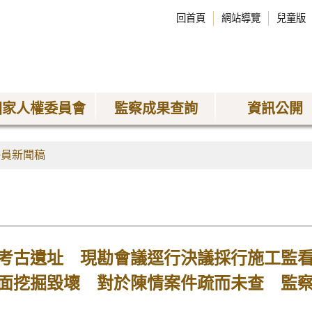
回首頁
網站導覽
兒童版
國家人權委員會
監察成果查詢
資訊公開
委員新聞稿
考古遺址 現勘會議逕行決議採行施工監
面挖掘毀壞 對於陳情案件疏而未查 監