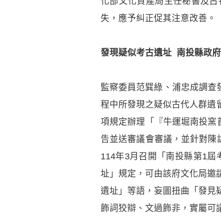
化部文化資產局主任秘書及古
失，應予糾正促其注意改善。
發現疑似考古遺址 南投縣政
監察委員范巽綠、浦忠成調查發
程中所發現之疑似古代人群遺留
項規定辦理「『牛運堀南投窯
告並送審議會審議，並針對陳
114年3月召開「南投縣第1
址」規定，可由該府文化局邀
遺址」等語，妄圖扭曲「發見
飾詞狡辯、文過飾非，實屬可