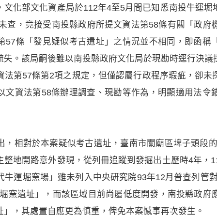
文化部文化資產局於112年4至5月間已知悉南投牛運
而未查，竟接受南投縣政府所提文資法第58條有關「政
第57條「發見疑似考古遺址」之情況並不相同，即函稱
疏失。該局嗣後雖以南投縣政府文化局於現勘時逕行決議
資法第57條第2項之規定，但僅認屬行政程序瑕疵，卻未
以文資法第58條辦理調查、現勘等作為，明顯適用法令
出，相對於本案疑似考古遺址，臺南市關廟區埤子頭段的
地主整地開路意外發現，從列冊追蹤到發掘出土歷時4年，1
牛運堀窯場」雖未列入中央研究院93年12月普查列管
運堀窯遺址」，而該區域目前尚屬低度開發，南投縣政府
址」，其處置自應更為慎重，俾免本案憾事再次發生。