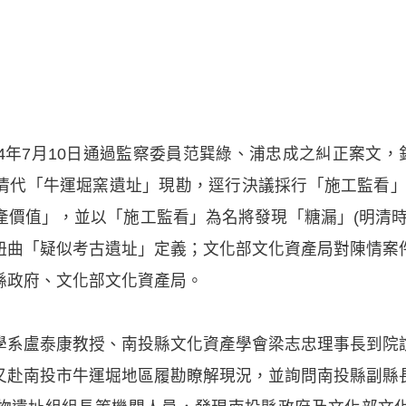
4年7月10日通過監察委員范巽綠、浦忠成之糾正案文，針
代「牛運堀窯遺址」現勘，逕行決議採行「施工監看」措
產價值」，並以「施工監看」為名將發現「糖漏」(明清時
扭曲「疑似考古遺址」定義；文化部文化資產局對陳情案
縣政府、文化部文化資產局。
學系盧泰康教授、南投縣文化資產學會梁志忠理事長到院
又赴南投市牛運堀地區履勘瞭解現況，並詢問南投縣副縣