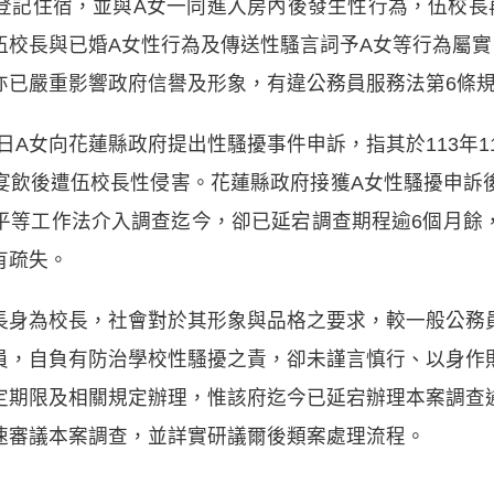
登記住宿，並與A女一同進入房內後發生性行為，伍校長
伍校長與已婚A女性行為及傳送性騷言詞予A女等行為屬實
亦已嚴重影響政府信譽及形象，有違公務員服務法第6條
1日A女向花蓮縣政府提出性騷擾事件申訴，指其於113年1
宴飲後遭伍校長性侵害。花蓮縣政府接獲A女性騷擾申訴
平等工作法介入調查迄今，卻已延宕調查期程逾6個月餘
有疏失。
長身為校長，社會對於其形象與品格之要求，較一般公務
員，自負有防治學校性騷擾之責，卻未謹言慎行、以身作
定期限及相關規定辦理，惟該府迄今已延宕辦理本案調查
速審議本案調查，並詳實研議爾後類案處理流程。