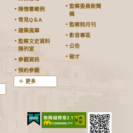
監察委員新聞
陳情書範例
稿
常見Q＆A
監察院月刊
建築風華
影音專區
監察文史資料
公告
陳列室
徵才
參觀資訊
預約參觀
更多