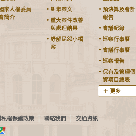
國家人權委員
糾舉案文
預決算及會計
會簡介
報告
重大案件改善
與處理結果
會議紀錄
紓解民怨小檔
巡察行事曆
案
會議行事曆
巡察報告
保有及管理個
資項目總表
更多
隱私權保護政策
聯絡我們
交通資訊