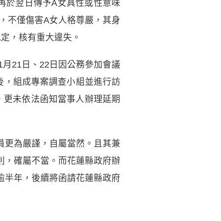
再於翌日傳予A女具性或性意味
，不僅傷害A女人格尊嚴，其身
規定，核有重大違失。
1月21日、22日因公務參加會議
後，組成專案調查小組並進行訪
，更未依法函知當事人辦理延期
員更為嚴謹，自屬當然。且其兼
則，確屬不當。而花蓮縣政府辦
逾半年，後續將函請花蓮縣政府