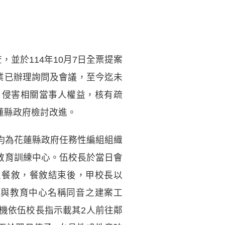
並於114年10月7日全票提案
業已辦理詢問及會議，至今迄未
，侵害相關當事人權益，核有疏
花蓮縣政府檢討改進。
人均為花蓮縣政府任務性編組組織
之教育訓練中心。伍校長於當日會
人餐敘，餐敘結束後，甲校長以
定為與教育中心名稱同音之建案工
司機依伍校長指示載其2人前往鄰