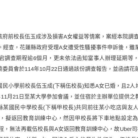
府前校長伍玉成涉及損害A女權益等情案，案經本院調查，
。經查，花蓮縣政府受理A女遭受性騷擾事件申訴後，雖
宕調查期程逾6個月，更未依法函知當事人辦理延期等
委員會於114年10月22日通過該份調查報告，並函請
民小學前校長伍玉成(下稱伍校長)知悉A女已婚，且2
年11月21日至某大學參加會議，並住宿於主辦單位提供
縣某國民中學校長(下稱甲校長)共同前往某小吃店與友
女叫車，擬返回教育訓練中心，然因甲校長將下車地點設
行程，無法再載伍校長與A女返回教育訓練中心，故Uber