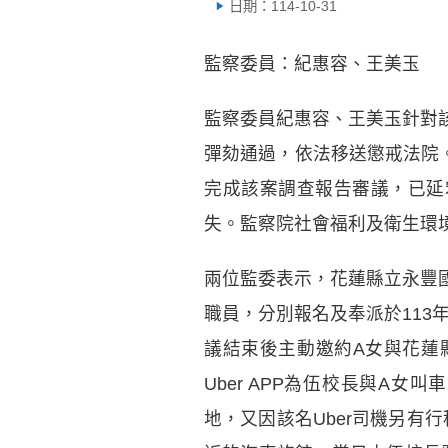
日期：114-10-31
監察委員：紀惠容、王美玉
監察委員紀惠容、王美玉針對該
彈劾通過，依法移送懲戒法院
完成該案調查報告審議，已延
失。監察院社會福利及衛生環境
兩位監委表示，花蓮縣立永豐國
職員，分別報名及奉派於113
議結束後主動邀約A女與花蓮
Uber APP為伍校長與A
地，又因該名Uber司機另有