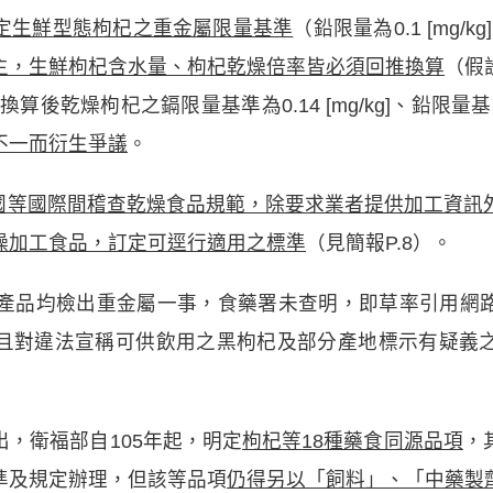
定生鮮型態枸杞之重金屬限量基準
（鉛限量為0.1 [mg/kg
主，生鮮枸杞含水量、枸杞乾燥倍率皆必須回推換算
（假
算後乾燥枸杞之鎘限量基準為0.14 [mg/kg]、鉛限量基準為0
不一而衍生爭議
。
國等國際間稽查乾燥食品規範，除要求業者提供加工資訊
燥加工食品，訂定可逕行適用之標準
（見簡報P.8）。
杞產品均檢出重金屬一事，食藥署未查明，即草率引用網
且對違法宣稱可供飲用之黑枸杞及部分產地標示有疑義
，衛福部自105年起，明定
枸杞等
18
種藥食同源品項
，
準及規定辦理，但該等品項
仍得另以「飼料」、「中藥製