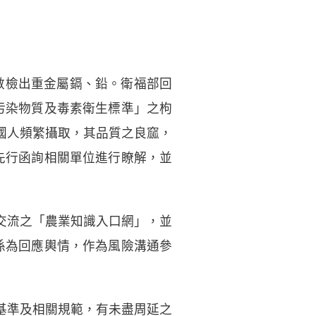
全數檢出重金屬鎘、鉛。衛福部回
污染物質及毒素衛生標準」之枸
國人頻繁攝取，其品質之良窳，
先行函詢相關單位進行瞭解，並
交流之「農業知識入口網」，並
係為回應輿情，作為風險溝通參
基準及相關規範，有未盡周延之