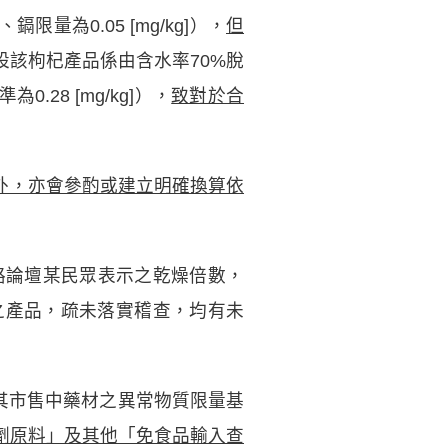
]、鎘限量為0.05 [mg/kg]），
但
設該枸杞產品係由含水率70%脫
.28 [mg/kg]），
致對於合
外，亦會參酌或建立明確換算依
路論壇某民眾表示之乾燥倍數，
之產品，疏未落實稽查，均有未
其市售中藥材之異常物質限量基
劑原料」及其他「免食品輸入查