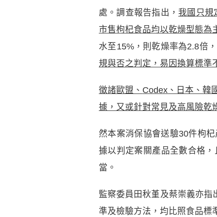
處。調查報告指出，
我國只規
市售枸杞食品均以乾燥型態為
水至15%，則乾燥率為2.8倍，換
規與否之判定，易因換算標準
徵諸歐盟、
Codex
、日本、韓
據，又或針對常見及高風險乾
然本案消保協會送驗30件枸
據以判定案關產品全數合格，
當。
監察委員田秋堇及蔡崇義亦指出
準及檢驗方法，均比照食品標