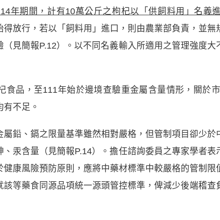
114
年期間，計有
10
萬公斤之枸杞以「供飼料用」名義
始得放行，若以「飼料用」進口，則由農業部負責，並無
（見簡報P.12）。以不同名義輸入所適用之管理強度
食品，至111年始於邊境查驗重金屬含量情形，關於市
均有不足。
金屬鉛、鎘之限量基準雖然相對嚴格，但管制項目卻少於
、汞含量（見簡報P.14）。擔任諮詢委員之專家學者
於健康風險預防原則，應將中藥材標準中較嚴格的管制限
就該等藥食同源品項統一源頭管控標準，俾減少後端稽查