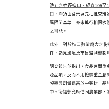
驗」之途徑進口，經查
105
至
口，均須由食藥署先抽批查驗
屬限量基準，亦未進行相關檢驗
之可能。
此外，對於進口數量龐大之枸杞
件，顯見邊境及市售監測機制
調查報告並指出，食品有關重
源品項，反而不用檢驗重金屬砷
頻率與劑量遠高於中藥材，基
中。衛福部允應偕同農業部，