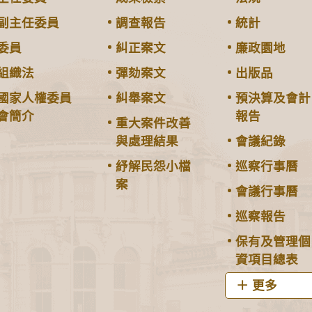
副主任委員
調查報告
統計
委員
糾正案文
廉政園地
組織法
彈劾案文
出版品
國家人權委員
糾舉案文
預決算及會計
會簡介
報告
重大案件改善
與處理結果
會議紀錄
紓解民怨小檔
巡察行事曆
案
會議行事曆
巡察報告
保有及管理個
資項目總表
更多