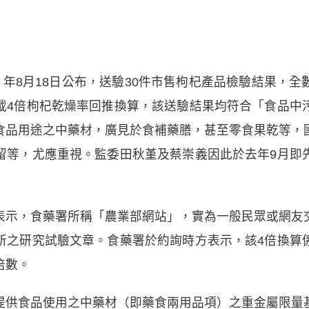
）年8月18日公布，送驗30件市售枸杞產品檢驗結果，
載4倍枸杞乾燥率回推換算，該送驗結果均符合「食品中
食品用途之中藥材，廣見於食補藥膳，甚至零食果乾等，
留等，尤應重視。監委田秋堇及蔡崇義因此於去年9月即
表示，食藥署所稱「農業部網站」，實為一般民眾或網友
所之研究試驗文章。食藥署於約詢時方表示，該4倍換算
倍數。
提供食品使用之中藥材（即藥食兩用品項）之重金屬限量