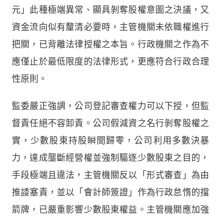
元」此種極端異常、顯具剝奪股權意圖之決議，又
資金流向似有釐清必要時，主管機關未依職權進行
把關，已背離法律授權之本旨。行政機關之作為不
應僅止於最低限度的法律形式，更應符合行政合理
性原則。
監委嚴正強調，公司登記審查權力可以下授，但監
督責任絕不容卸責。公司假減資之名行剝奪股權之
實，少數股東持股瞬間歸零，公司利用多數決暴
力，達成壟斷經營權並強制驅逐少數股東之目的，
手段極端且違法，主管機關反以「形式審查」為由
推諉塞責，並以「會計師簽證」作為行政怠惰的擋
箭牌，已嚴重影響少數股東權益。主管機關應加強