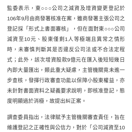
監委表示，東○○○公司之減資及增資變更登記於
106年9月由商發署核准在案，雖商發署主張公司之
登記採「形式上書面審核」，但在面對東○○○公司
減資至10元、股東僅剩1人等極端且異常之情形
時，未審慎判斷其是否違反公司法或不合法定程
式；此外，該次增資股款9億元在匯入後短短幾日
內即大量匯出，類此重大疑慮，主管機關竟未進一
步查核，發揮行政審查功能以保障小股東權益，亦
未針對書面資料之疑義要求說明，即核准登記，態
度明顯過於消極，故提出糾正案。
調查委員指出，法律賦予主管機關審查責任，旨在
維護登記之正確性與公信力，對於「公司減資至10