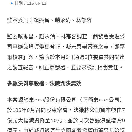
日期：115-06-12
監察委員：賴振昌、趙永清、林郁容
監委賴振昌、趙永清、林郁容調查「商發署受理公
司申辦減增資變更登記，疑未善盡審查之責，即率
爾核准」案，監院於本月3日通過3位委員共同提出
之調查報告，糾正商發署，並要求檢討相關責任。
多數決剝奪股權，法院判決無效
本案源於東○○○股份有限公司（下稱東○○○公司）
於106年6月召開股東常會，決議將公司資本額由7
億元大幅減資降至10元，並於同次會議決議增資9
億元。由於減資後產生之畸零股授權由董事長洽特