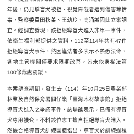
年後，仍見導盲犬被拒、視覺障礙者遭到傷害等情
事，監察委員田秋堇、王幼玲、高涌誠因此立案調
查。經調查發現，該拒絕導盲犬進入非單一事件，
依衛生福利部提供之資料，112至114年共有47件
拒絕導盲犬事件，然因違法者多表示不熟悉法令，
各地主管機關僅要求限期改善，皆未依身權法第
100條裁處罰鍰。
本案調查期間，發生去（114）年10月25日農業部
林業及自然保育署關仔嶺「臺灣木材故事館」拒絕
導盲犬進入之爭議事件，該場館表示，已備有導盲
犬專用襪套，不料該位志工擅自拒絕導盲犬進入。
然據合格導盲犬訓練團體指出，導盲犬於訓練過程