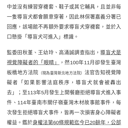
中並沒有練習穿襪套、鞋子或其它輔具，且並非每
一隻導盲犬都會願意穿著，因此林保署嘉義分署已
回應，該場館不再額外要求導盲犬穿襪套，並於入
口懸掛「導盲犬可進入」標識。
監委田秋堇、王幼玲、高涌誠調查指出，
導盲犬是
視覺障礙者的「眼睛」
，然100年11月卻發生臺灣
板橋地方法院
法官告知視覺障
（現為臺灣新北地方法院）
礙者「如果影響法庭秩序，導盲犬就會被轟出
去」；至113年5月發生上開餐廳拒絕導盲犬進入事
件、114年臺南市關仔嶺臺灣木材故事館事件，每
次發生拒絕導盲犬事件，皆再一次損害身心障礙者
權益。鑑於
身權法第60條規範迄今已20餘年，公部