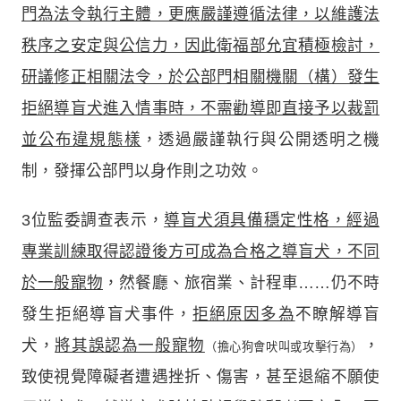
門為法令執行主體，更應嚴謹遵循法律，以維護法
秩序之安定與公信力，因此衛福部允宜積極檢討，
研議修正相關法令，於公部門相關機關（構）發生
拒絕導盲犬進入情事時，不需勸導即直接予以裁罰
並公布違規態樣
，透過嚴謹執行與公開透明之機
制，發揮公部門以身作則之功效。
3位監委調查表示，
導盲犬須具備穩定性格，經過
專業訓練取得認證後方可成為合格之導盲犬，不同
於一般寵物
，然餐廳、旅宿業、計程車……仍不時
發生拒絕導盲犬事件，
拒絕原因多為
不瞭解導盲
犬，
將其誤認為一般寵物
，
（擔心狗會吠叫或攻擊行為）
致使視覺障礙者遭遇挫折、傷害，甚至退縮不願使