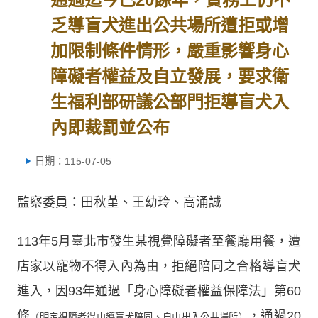
乏導盲犬進出公共場所遭拒或增
加限制條件情形，嚴重影響身心
障礙者權益及自立發展，要求衛
生福利部研議公部門拒導盲犬入
內即裁罰並公布
日期：115-07-05
監察委員：田秋堇、王幼玲、高涌誠
113年5月臺北市發生某視覺障礙者至餐廳用餐，遭
店家以寵物不得入內為由，拒絕陪同之合格導盲犬
進入，因93年通過「身心障礙者權益保障法」第60
條
，通過20
（明定視障者得由導盲犬陪同、自由出入公共場所）