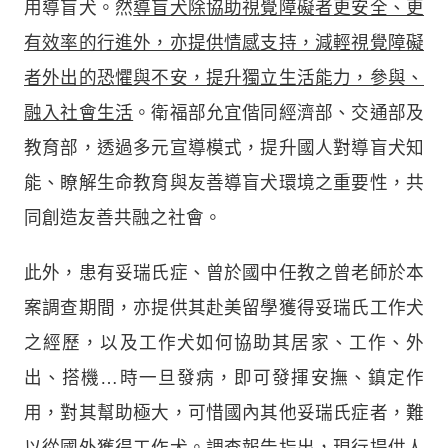
用導盲犬。然
導盲犬除協助視覺障礙者更安全、更
有效率的行進外，亦提供情感支持，減輕視覺障礙
者外出的恐懼與不安，提升獨立生活能力，參與、
融入社會生活
。衛福部允宜偕同經濟部、交通部及
教育部，透過多元宣導模式，提升國人對導盲犬知
能、瞭解生命教育與友善導盲犬環境之重要性，共
同創造友善共融之社會。
此外，患有妥瑞氏症、曾於國中任教之曾老師於本
案調查期間，亦提供其赴美留學獲得妥瑞氏工作犬
之經歷，以及工作犬如何協助其居家、工作、外
出、搭機…時一旦發病，即可發揮安撫、鎮定作
用，對其幫助極大，可惜國內其他妥瑞氏症者，難
以從國外獲得工作犬。調查報告指出，現行提供人