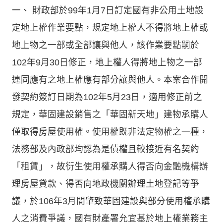
一、 財政部於99年1月7日訂定國有非公用土地設
定地上權作業要點，規定地上權人不得將地上權或
地上物之一部或全部讓與他人，該作業要點嗣於
102年9月30日修正，地上權人得將地上物之一部
連同應有之地上權應有部分讓與他人。本案合作開
發契約簽訂日期為102年5月23日，適用修正前之
規定，華固建設銷售之「華固新天地」建物承購人
僅取得房屋使用權。使用權既非法定物權之一種，
法務部及內政部均認為是債權且較接近有名契約
「租賃」，故衍生使用權承購人得否向金融機構辦
理房屋貸款、得否向地政機關辦理土地登記等爭
議，於106年3月間肇致華固建設與部分使用權承購
人之消費爭議，國有財產署允宜基於地上權業務主