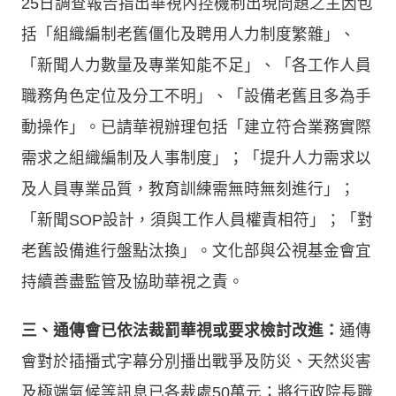
25日調查報告指出華視內控機制出現問題之主因包
括「組織編制老舊僵化及聘用人力制度繁雜」、
「新聞人力數量及專業知能不足」、「各工作人員
職務角色定位及分工不明」、「設備老舊且多為手
動操作」。已請華視辦理包括「建立符合業務實際
需求之組織編制及人事制度」；「提升人力需求以
及人員專業品質，教育訓練需無時無刻進行」；
「新聞SOP設計，須與工作人員權責相符」；「對
老舊設備進行盤點汰換」。文化部與公視基金會宜
持續善盡監管及協助華視之責。
三、通傳會已依法裁罰華視或要求檢討改進：
通傳
會對於插播式字幕分別播出戰爭及防災、天然災害
及極端氣候等訊息已各裁處50萬元；將行政院長職