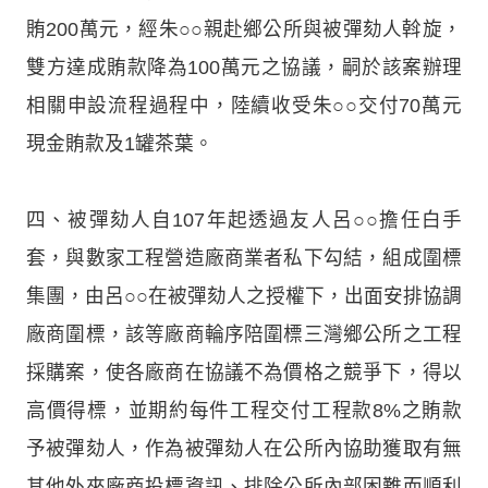
賄200萬元，經朱○○親赴鄉公所與被彈劾人斡旋，
雙方達成賄款降為100萬元之協議，嗣於該案辦理
相關申設流程過程中，陸續收受朱○○交付70萬元
現金賄款及1罐茶葉。
四、被彈劾人自107年起透過友人呂○○擔任白手
套，與數家工程營造廠商業者私下勾結，組成圍標
集團，由呂○○在被彈劾人之授權下，出面安排協調
廠商圍標，該等廠商輪序陪圍標三灣鄉公所之工程
採購案，使各廠商在協議不為價格之競爭下，得以
高價得標，並期約每件工程交付工程款8%之賄款
予被彈劾人，作為被彈劾人在公所內協助獲取有無
其他外來廠商投標資訊、排除公所內部困難而順利