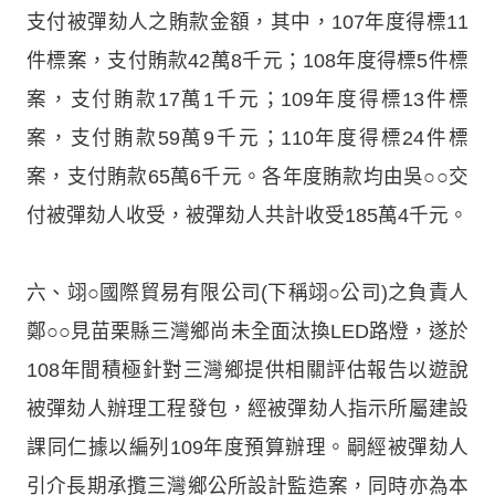
支付被彈劾人之賄款金額，其中，107年度得標11
件標案，支付賄款42萬8千元；108年度得標5件標
案，支付賄款17萬1千元；109年度得標13件標
案，支付賄款59萬9千元；110年度得標24件標
案，支付賄款65萬6千元。各年度賄款均由吳○○交
付被彈劾人收受，被彈劾人共計收受185萬4千元。
六、翊○國際貿易有限公司(下稱翊○公司)之負責人
鄭○○見苗栗縣三灣鄉尚未全面汰換LED路燈，遂於
108年間積極針對三灣鄉提供相關評估報告以遊說
被彈劾人辦理工程發包，經被彈劾人指示所屬建設
課同仁據以編列109年度預算辦理。嗣經被彈劾人
引介長期承攬三灣鄉公所設計監造案，同時亦為本