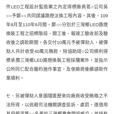
件LED工程設計監造案之內定得標廠商茗○公司吳
○○予鄭○○共同謀議路燈汰換工程內容。其後，109
年8月至110年9月間，鄭○○分別於三灣鄉LED路燈
換裝工程之招標階段、開工後、報竣工驗收前及驗
收後之請款期間，各交付10萬元予被彈劾人，被彈
劾人共計收受40萬元賄款，除協助翊○公司順利得
標承攬三灣鄉LED路燈換裝工程採購案外，並指示
公所同仁配合履約施作事宜，及使廠商後續請款作
業順利。
七、另被彈劾人意圖隱匿歷來向廠商收受賄賂之不
法所得，以逃避司法機關調查追訴、處罰，遂借用
其母親温葉○○名義於三灣鄉農會開設帳戶，並持有