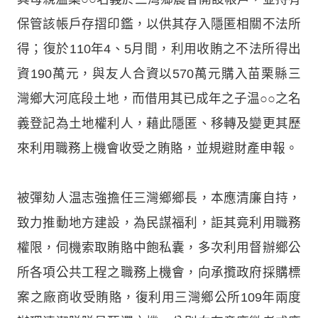
保管該帳戶存摺印鑑，以供其存入隱匿相關不法所
得；復於110年4、5月間，利用收賄之不法所得出
資190萬元，與友人合資以570萬元購入苗栗縣三
灣鄉大河底段土地，而借用其已成年之子温○○之名
義登記為土地權利人，藉此隱匿、移轉及變更其歷
來利用職務上機會收受之賄賂，並規避財產申報。
被彈劾人温志強擔任三灣鄉鄉長，本應清廉自持，
致力推動地方建設，為民謀福利，詎其竟利用職務
權限，伺機索取賄賂中飽私囊，多次利用督辦鄉公
所各項公共工程之職務上機會，向承攬政府採購標
案之廠商收受賄賂，復利用三灣鄉公所109年兩度