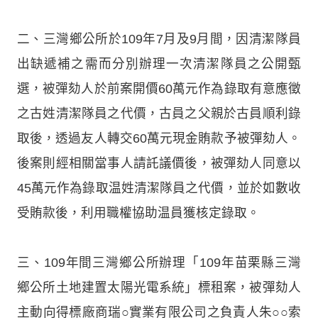
二、三灣鄉公所於109年7月及9月間，因清潔隊員
出缺遞補之需而分別辦理一次清潔隊員之公開甄
選，被彈劾人於前案開價60萬元作為錄取有意應徵
之古姓清潔隊員之代價，古員之父親於古員順利錄
取後，透過友人轉交60萬元現金賄款予被彈劾人。
後案則經相關當事人請託議價後，被彈劾人同意以
45萬元作為錄取温姓清潔隊員之代價，並於如數收
受賄款後，利用職權協助温員獲核定錄取。
三、109年間三灣鄉公所辦理「109年苗栗縣三灣
鄉公所土地建置太陽光電系統」標租案，被彈劾人
主動向得標廠商瑞○實業有限公司之負責人朱○○索