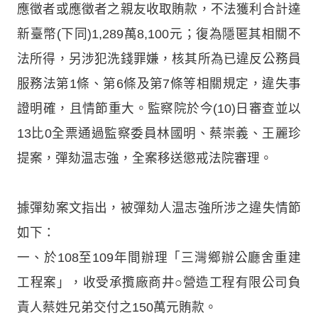
應徵者或應徵者之親友收取賄款，不法獲利合計達
新臺幣(下同)1,289萬8,100元；復為隱匿其相關不
法所得，另涉犯洗錢罪嫌，核其所為已違反公務員
服務法第1條、第6條及第7條等相關規定，違失事
證明確，且情節重大。監察院於今(10)日審查並以
13比0全票通過監察委員林國明、蔡崇義、王麗珍
提案，彈劾温志強，全案移送懲戒法院審理。
據彈劾案文指出，被彈劾人温志強所涉之違失情節
如下：
一、於108至109年間辦理「三灣鄉辦公廳舍重建
工程案」，收受承攬廠商井○營造工程有限公司負
責人蔡姓兄弟交付之150萬元賄款。