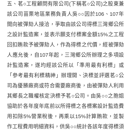
五、茗○工程顧問有限公司(下稱茗○公司)之股東兼
該公司苗栗地區業務負責人吳○○因於106、107年
間向被彈劾人接洽，爭取由該公司得標三灣鄉公所
之設計監造案，並表示願支付標案金額15%之工程
回扣賄款予被彈劾人，作為得標之代價，經被彈劾
人應允後，自107年起，三灣鄉公所辦理之多項設
計監造案，遂均經該公所以「準用最有利標」或
「參考最有利標精神」辦理開、決標並評選茗○公
司為優勝廠商或符合需要廠商後，由被彈劾人利用
其鄉長之職權核定決標予茗○公司。由吳○○之胞姐
協助於各年度年底前以所得標之各標案設計監造費
用扣除5%營業稅後，再乘以15%計算賄款，並製
作工程費用明細資料，供吳○○統計各該年度得標須