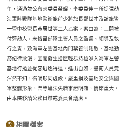
午，通過並公布趙委員榮耀、李委員伸一所提彈劾
海軍陸戰隊基地警衛旅前少將旅長鄭世才及該旅警
一營中校營長黃居世等二人乙案。案由為：上開被
付彈劾人，未恪盡部隊主管人員之監督、領導及執
行之責，致海軍左營基地內門禁管制鬆散，基地勤
務紀律散漫，因而發生搶匪輕易持槍滲入海軍左營
基地行搶並從容逃逸得逞，進出自如，警衛人員竟
渾然不知，衛哨形同虛設，嚴重損及基地安全與國
軍整體形象，渠等違法失職事證明確，情節重大，
由本院移請公務員懲戒委員會議處。
相關檔案