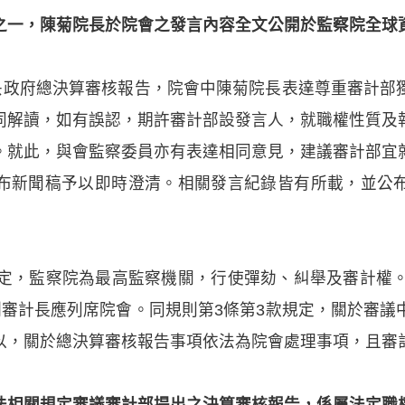
之一，陳菊院長於院會之發言內容全文公開於監察院全球
中央政府總決算審核報告，院會中陳菊院長表達尊重審計部
同解讀，如有誤認，期許審計部設發言人，就職權性質及
。就此，與會監察委員亦有表達相同意見，建議審計部宜
布新聞稿予以即時澄清。相關發言紀錄皆有所載，並公
規定，監察院為最高監察機關，行使彈劾、糾舉及審計權。
副審計長應列席院會。同規則第3條第3款規定，關於審議
以，關於總決算審核報告事項依法為院會處理事項，且審
法相關規定審議審計部提出之決算審核報告，係屬法定職