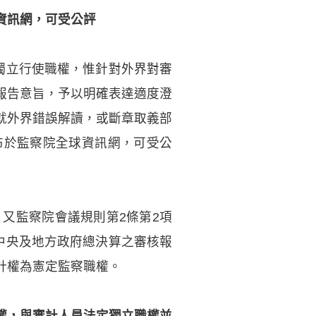
資訊網，可受公評
獨立行使職權，惟針對外界對審
報告意旨，予以明確表達適度澄
就外界錯誤解讀，或斷章取義部
布於監察院全球資訊網，可受公
又監察院會議規則第2條第2項
中央及地方政府總決算之審核報
計權為憲定監察職權。
權，與審計人員法定獨立職權並