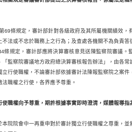
及第69條規定，審計部針對各級政府及其所屬機關績效
上不法或不忠於職務上之行為；及查處各機關不為負責答
34條規定，審計部應將決算審核意見送陳監察院審議。
、「監察院審議地方政府總決算審核報告辦法」，由各常
獨立行使職權，不論審計部依據審計法陳報監察院之案件
適法職權之行使，各界應予尊重。
行使職權向予尊重，期許根據事實即時澄清，媒體報導指
於本院院會中一再重申對於審計獨立行使職權之尊重，並