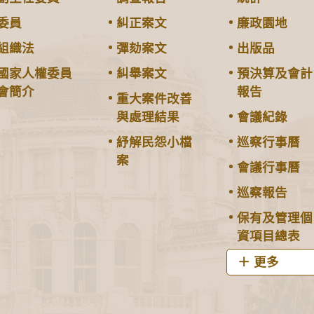
委員
糾正案文
廉政園地
組織法
彈劾案文
出版品
國家人權委員
糾舉案文
預決算及會計
會簡介
報告
重大案件改善
與處理結果
會議紀錄
紓解民怨小檔
巡察行事曆
案
會議行事曆
巡察報告
保有及管理個
資項目總表
更多