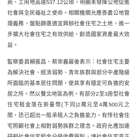
商、工用地高達537.12公頃，明顯未發揮公地促進
社會與全民福祉之使命。相關機關允應善盡公地管
理義務，盤點篩選適宜興辦社會住宅之土地，進一
步擴大社會住宅之有效供給，創造國家資產最大效
益。
監察委員賴振昌、蔡崇義最後表示：社會住宅主要
為解決社會、經濟弱勢、青年族群與部分中產階級
所面臨的基本居住問題，使其享有穩定可負擔的安
居之所。然以雙北地區為例，有部分2至3房型社會
住宅租金落在新臺幣(下同)2萬元至4萬500元之
間，恐已超出一般承租人之負擔能力，有悖社會住
宅照顧社會上相對弱勢族群之理念。政府允應加速
研擬社會住宅租金分級收費原則，讓社會住宅真正