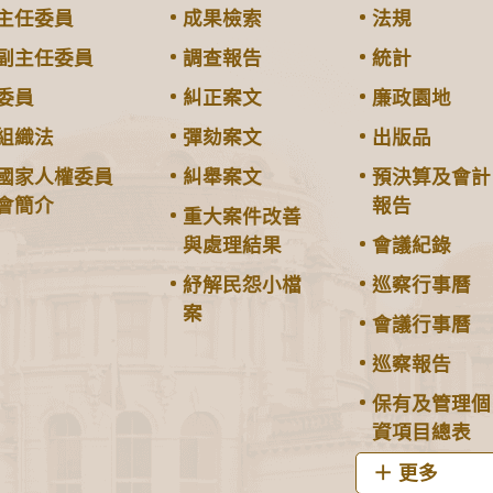
主任委員
成果檢索
法規
副主任委員
調查報告
統計
委員
糾正案文
廉政園地
組織法
彈劾案文
出版品
國家人權委員
糾舉案文
預決算及會計
會簡介
報告
重大案件改善
與處理結果
會議紀錄
紓解民怨小檔
巡察行事曆
案
會議行事曆
巡察報告
保有及管理個
資項目總表
更多