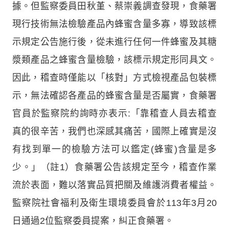
據。但監察委員田秋堇、蔡崇義調查發現，食藥署
現行技術無法檢驗產品內蜂蜜含量多寡，導致該標
示規定公告施行後，從未進行任何一件蜂蜜及其糖
漿類產品之蜂蜜含量檢驗，該標示規定形同具文。
因此，稽查時僅能以「核對」方式檢視產品包裝標
示，無法確認各產品的蜂蜜含量是否屬實，食藥署
官員於監察院約詢時亦表示:「靠稽查人員去稽查
真的很辛苦，我們也深感其痛苦，國際上確實是沒
有找到單一的檢驗方法可以鑑定(蜂蜜)含量是多
少。」（註1）食藥署公告該規定至今，稽查作業
流於表面，難以落實品質把關及維護消費者權益。
監察院社會福利及衛生環境委員會於113年3月20
日通過2位監察委員提案，糾正食藥署。