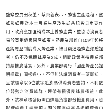
監察委員田秋堇、蔡崇義表示，蜂蜜生產過程，蜜
蜂及蜂農對本土農業生產及生態系統皆具重要作
用，政府應加強輔導本土養蜂產業，並協助消費者
易於買到優良國產蜂蜜。然農業部雖自109年起將
產銷履歷制度導入蜂產業，惟目前通過蜂產類驗證
者，仍不及總體蜂產業2成，相關政策有待農業部
持續推廣落實。另外，農業部現行「國產蜂產品證
明標章」圖樣過小，不但無法讓消費者一望即知，
且該標章以9位數字追溯碼供消費者查詢，不利數
位弱勢之消費族群，連帶有損優良蜂農權益。此
外，該標章核發仍需由蜂農負擔部分檢測費用，恐
影響蜂農申請意願。關於國產蜂產品證明標章申