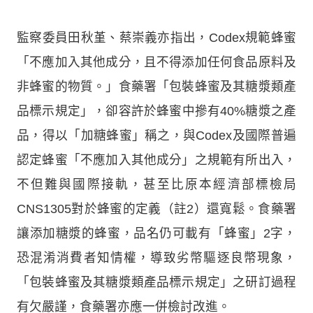
監察委員田秋堇、蔡崇義亦指出，Codex規範蜂蜜
「不應加入其他成分，且不得添加任何食品原料及
非蜂蜜的物質。」食藥署「包裝蜂蜜及其糖漿類產
品標示規定」，卻容許於蜂蜜中摻有40%糖漿之產
品，得以「加糖蜂蜜」稱之，與Codex及國際普遍
認定蜂蜜「不應加入其他成分」之規範有所出入，
不但難與國際接軌，甚至比原本經濟部標檢局
CNS1305對於蜂蜜的定義（註2）還寬鬆。食藥署
讓添加糖漿的蜂蜜，品名仍可載有「蜂蜜」2字，
恐混淆消費者知情權，導致劣幣驅逐良幣現象，
「包裝蜂蜜及其糖漿類產品標示規定」之研訂過程
有欠嚴謹，食藥署亦應一併檢討改進。