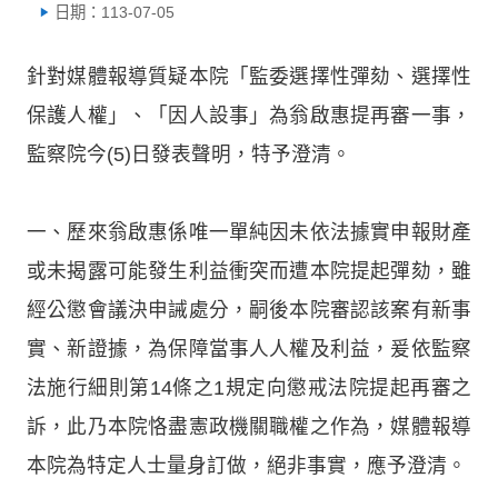
日期：113-07-05
針對媒體報導質疑本院「監委選擇性彈劾、選擇性
保護人權」、「因人設事」為翁啟惠提再審一事，
監察院今(5)日發表聲明，特予澄清。
一、歷來翁啟惠係唯一單純因未依法據實申報財產
或未揭露可能發生利益衝突而遭本院提起彈劾，雖
經公懲會議決申誡處分，嗣後本院審認該案有新事
實、新證據，為保障當事人人權及利益，爰依監察
法施行細則第14條之1規定向懲戒法院提起再審之
訴，此乃本院恪盡憲政機關職權之作為，媒體報導
本院為特定人士量身訂做，絕非事實，應予澄清。