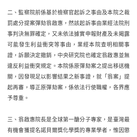
二、監察院前係基於檢察官起訴之事由及本院之裁
罰處分提案彈劾翁啟惠，然該起訴事由業經法院刑
事判決無罪確定，又未依法據實申報財產及未揭露
可能發生利益衝突等事由，業經本院查明相關事
證，訴願決定撤銷，中央研究院也確定翁啟惠並無
違反利益衝突規定。本院係原彈劾案之提出移送機
關，因發現足以影響結果之新事證，就「翁案」提
起再審，導正原彈劾案，係依法行使職權，各界應
予尊重。
三、翁啟惠院長是全球第一醣分子專家，是臺灣最
有機會獲提名諾貝爾獎化學獎的專業學者，惟因懲