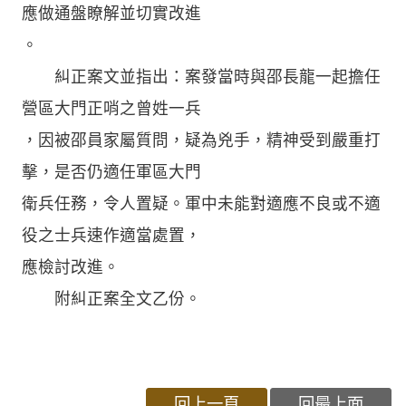
應做通盤瞭解並切實改進
。
糾正案文並指出：案發當時與邵長龍一起擔任
營區大門正哨之曾姓一兵
，因被邵員家屬質問，疑為兇手，精神受到嚴重打
擊，是否仍適任軍區大門
衛兵任務，令人置疑。軍中未能對適應不良或不適
役之士兵速作適當處置，
應檢討改進。
附糾正案全文乙份。
回上一頁
回最上面