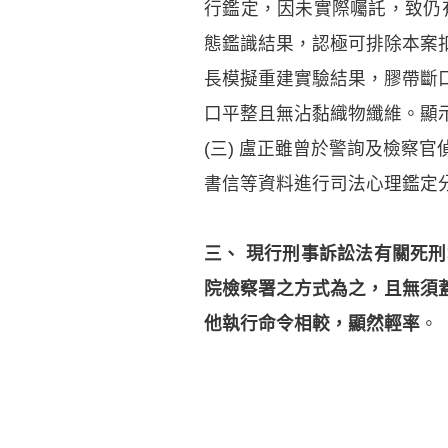
行鑑定，因未實際囑託，致仍
態鑑識結果，認極可排除本案
長模擬重建實驗結果，膠帶斷
口平整且無沾黏織物纖維。顯
(三) 盧正雖曾於警詢及檢察
書信等資料進行司法心理鑑定
三、 現行刑事訴訟法有關死
院檢察署之方式為之，且無須
他執行命令相較，顯然輕率
。