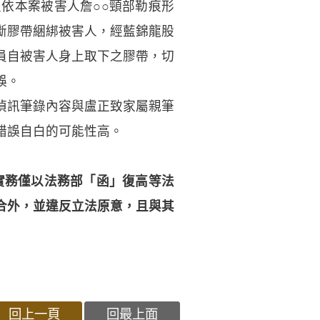
依本案被害人詹○○頸部勒痕形
斷膠帶綑綁被害人，經藍錦龍股
員自被害人身上取下之膠帶，切
誤。
正偵訊筆錄內容與盧正致家屬親筆
錯誤自白的可能性高。
實務僅以法務部「函」復高等法
合外，並違反立法原意，且與其
回上一頁
回最上面