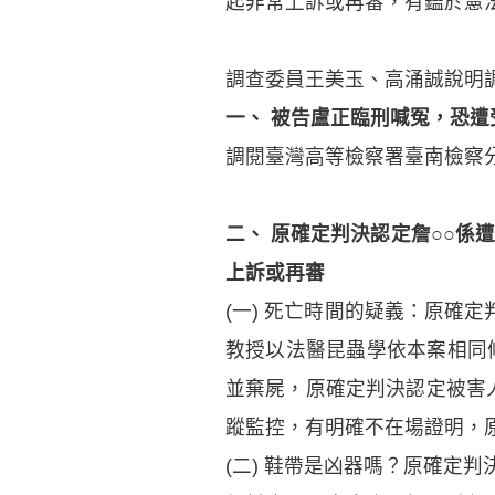
起非常上訴或再審，有鑑於憲
調查委員王美玉、高涌誠說明
一、 被告盧正臨刑喊冤，恐遭
調閱臺灣高等檢察署臺南檢察
二、 原確定判決認定詹○○係
上訴或再審
(一) 死亡時間的疑義：原確定
教授以法醫昆蟲學依本案相同條
並棄屍，原確定判決認定被害人
蹤監控，有明確不在場證明，
(二) 鞋帶是凶器嗎？原確定