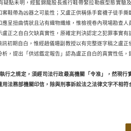
有疑點未明，經藍錦龍股長進行鞋帶緊拉勒痕型態實驗及
扣案鞋帶為凶器之可能性；又盧正供稱係手套襪子徒手撕
口應呈扭曲情狀且沾有織物纖維，惟檢視卷內現場勘查人
示盧正之自白欠缺真實性，原確定判決認定之犯罪事實有
官偵訊初期自白，惟經趙儀珊副教授以有完整逐字稿之盧
分析，提出「供述鑑定報告」認為盧正自白的真實性低，
刑執行之規定，須經司法行政最高機關「令准」，然現行
蓋用法務部機關印信，除與刑事訴訟法之法律文字不相符