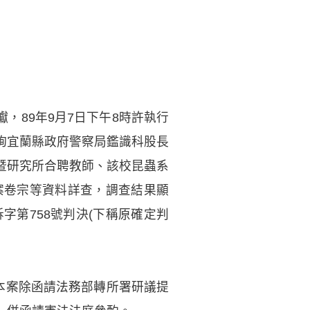
，89年9月7日下午8時許執行
詢宜蘭縣政府警察局鑑識科股長
暨研究所合聘教師、該校昆蟲系
案卷宗等資料詳查，調查結果顯
字第758號判決(下稱原確定判
本案除函請法務部轉所署研議提