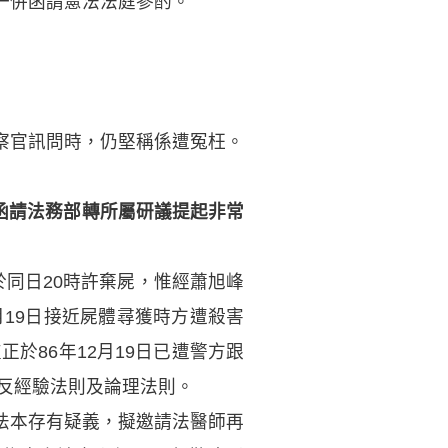
一併函請憲法法庭參酌。
察官訊問時，仍堅稱係遭冤枉。
日函請法務部轉所屬研議提起非常
，於同日20時許棄屍，惟經蕭旭峰
月19日接近屍體尋獲時方遭殺害
於86年12月19日已遭警方跟
反經驗法則及論理法則。
手法本存有疑義，擬邀請法醫師再