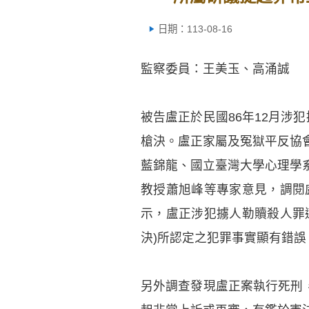
日期：113-08-16
監察委員：王美玉、高涌誠
被告盧正於民國86年12月涉
槍決。盧正家屬及冤獄平反協
藍錦龍、國立臺灣大學心理學
教授蕭旭峰等專家意見，調閱
示，盧正涉犯擄人勒贖殺人罪遭
決)所認定之犯罪事實顯有錯
另外調查發現盧正案執行死刑