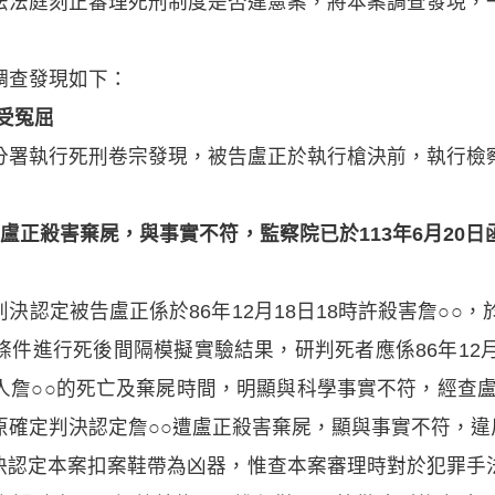
法法庭刻正審理死刑制度是否違憲案，將本案調查發現，
調查發現如下：
受冤屈
分署執行死刑卷宗發現，被告盧正於執行槍決前，執行檢
遭盧正殺害棄屍，與事實不符，監察院已於113年6月20
判決認定被告盧正係於86年12月18日18時許殺害詹○○
件進行死後間隔模擬實驗結果，研判死者應係86年12
詹○○的死亡及棄屍時間，明顯與科學事實不符，經查盧正
原確定判決認定詹○○遭盧正殺害棄屍，顯與事實不符，違
判決認定本案扣案鞋帶為凶器，惟查本案審理時對於犯罪