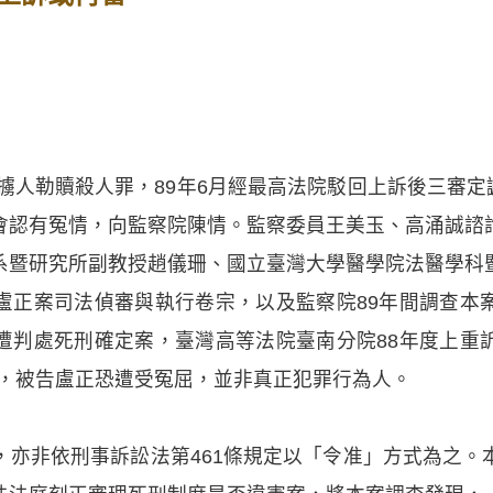
犯擄人勒贖殺人罪，89年6月經最高法院駁回上訴後三審定讞
會認有冤情，向監察院陳情。監察委員王美玉、高涌誠諮
系暨研究所副教授趙儀珊、國立臺灣大學醫學院法醫學科
盧正案司法偵審與執行卷宗，以及監察院89年間調查本
判處死刑確定案，臺灣高等法院臺南分院88年度上重訴
誤，被告盧正恐遭受冤屈，並非真正犯罪行為人。
，亦非依刑事訴訟法第461條規定以「令准」方式為之。