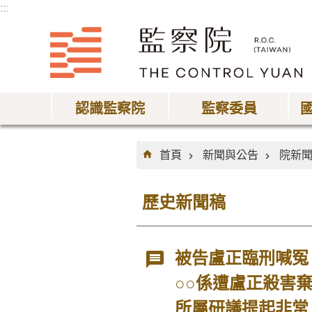
:::
跳到主要內容區塊
認識監察院
監察委員
:::
首頁
新聞與公告
院新
歷史新聞稿
被告盧正臨刑喊冤
○○係遭盧正殺害
所屬研議提起非常