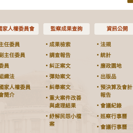
國家人權委員會
監察成果查詢
資訊公開
主任委員
成果檢索
法規
副主任委員
調查報告
統計
委員
糾正案文
廉政園地
組織法
彈劾案文
出版品
國家人權委員
糾舉案文
預決算及會計
會簡介
報告
重大案件改善
與處理結果
會議紀錄
紓解民怨小檔
巡察行事曆
案
會議行事曆