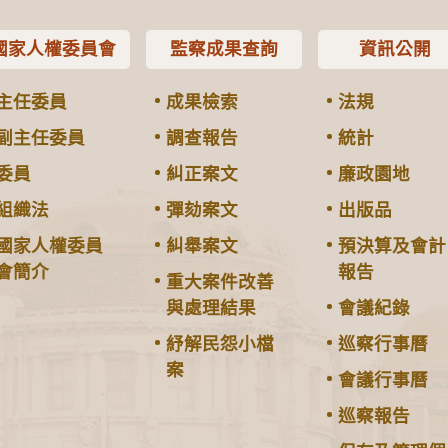
國家人權委員會
監察成果查詢
資訊公開
主任委員
成果檢索
法規
副主任委員
調查報告
統計
委員
糾正案文
廉政園地
組織法
彈劾案文
出版品
國家人權委員
糾舉案文
預決算及會計
會簡介
報告
重大案件改善
與處理結果
會議紀錄
紓解民怨小檔
巡察行事曆
案
會議行事曆
巡察報告