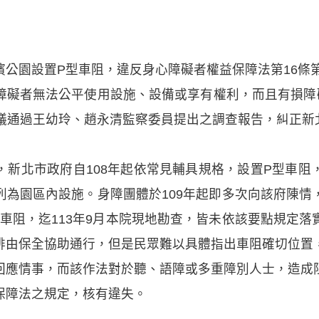
公園設置P型車阻，違反身心障礙者權益保障法第16條第
障礙者無法公平使用設施、設備或享有權利，而且有損障礙
會議通過王幼玲、趙永清監察委員提出之調查報告，糾正新
，新北市政府自108年起依常見輔具規格，設置P型車阻
列為園區內設施。身障團體於109年起即多次向該府陳情
P型車阻，迄113年9月本院現地勘查，皆未依該要點規定
排由保全協助通行，但是民眾難以具體指出車阻確切位置
回應情事，而該作法對於聽、語障或多重障別人士，造成
保障法之規定，核有違失。