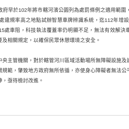
政府早於102年將市轄河濱公園列為處罰條例之適用範圍
2處違規率高之地點試辦智慧車牌辨識系統，迄112年增設6
除15處車阻，科技執法覆蓋率仍明顯不足，無法有效解決
要及相關規定，以確保民眾休憩環境之安全。
中央主管機關，對於轄管河川區域活動場所無障礙設施及
關規範，肇致地方政府無所依循，亦使身心障礙者無法公
神，亟待檢討改進。