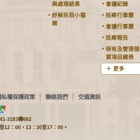
與處理結果
會議紀錄
紓解民怨小檔
巡察行事曆
案
會議行事曆
巡察報告
保有及管理個
資項目總表
更多
隱私權保護政策
聯絡我們
交通資訊
1-3183轉662
2：00，13：30至17：00。