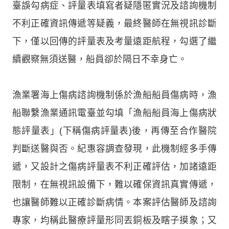
臺誤勾病症、評量表填寫者疑隱匿實況及諮詢機制
不利正確資訊傳遞等疑義，最終醫師在無視訊診斷
下，僅以回傳的評量表及考量遠距航程，勾選了繼
續觀察無須送醫，船員卻於隔日不幸身亡。
漁業署海上傷病諮詢機制係於漁船船員傷病時，漁
船聯繫漁業通訊電臺並勾填「漁船船員海上傷病狀
態評量表」(下稱傷病評量表)後，再傳至合作醫院
判斷送醫與否。紀惠容調查發現，此機制經多手傳
遞，又設計之傷病評量表不利正確評估，加諸遠距
限制，在無視訊設備下，難以確保資訊真實傳遞，
也讓醫師難以正確診斷病情。本案評估醫師及諮詢
專家，均稱此醫療評量形同丟銅板及瞎子摸象；又