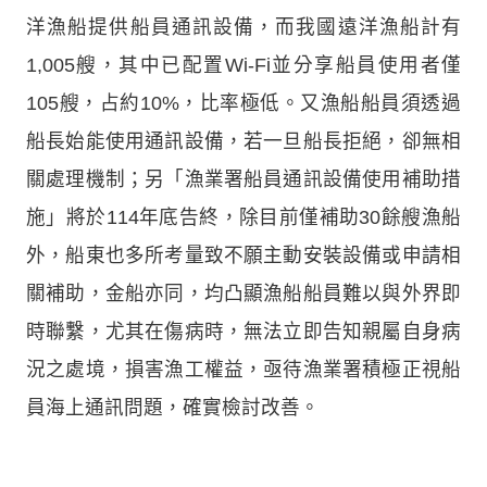
洋漁船提供船員通訊設備，而我國遠洋漁船計有
1,005艘，其中已配置Wi-Fi並分享船員使用者僅
105艘，占約10%，比率極低。又漁船船員須透過
船長始能使用通訊設備，若一旦船長拒絕，卻無相
關處理機制；另「漁業署船員通訊設備使用補助措
施」將於114年底告終，除目前僅補助30餘艘漁船
外，船東也多所考量致不願主動安裝設備或申請相
關補助，金船亦同，均凸顯漁船船員難以與外界即
時聯繫，尤其在傷病時，無法立即告知親屬自身病
況之處境，損害漁工權益，亟待漁業署積極正視船
員海上通訊問題，確實檢討改善。