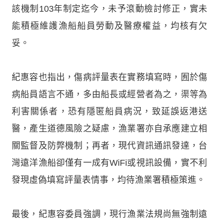
該機制103年制定迄今，未予滾動檢討修正，實未
能積極維護漁船船員勞動及醫療權益，均核有欠
妥。
紀惠容也指出，傷病評量表在實務填寫時，囿於傷
病船員語言不通，多由船長或經營者為之，渠等為
利害關係者，恐有隱匿船員病況，致延誤返港送
醫，產生道德風險之疑慮，漁業署亦自承應建立相
關監督及防弊機制；再者，現代資訊通訊發達，台
灣遠洋漁船卻僅有一成有WiFi或視訊設備，實不利
發現虛偽填寫評量表情事，均待漁業署積極策進。
最後，紀惠容委員強調，現行漁業法規尚無強制遠