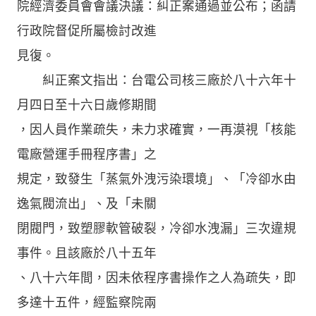
院經濟委員會會議決議：糾正案通過並公布；函請
行政院督促所屬檢討改進
見復。
糾正案文指出：台電公司核三廠於八十六年十
月四日至十六日歲修期間
，因人員作業疏失，未力求確實，一再漠視「核能
電廠營運手冊程序書」之
規定，致發生「蒸氣外洩污染環境」、「冷卻水由
逸氣閥流出」、及「未關
閉閥門，致塑膠軟管破裂，冷卻水洩漏」三次違規
事件。且該廠於八十五年
、八十六年間，因未依程序書操作之人為疏失，即
多達十五件，經監察院兩