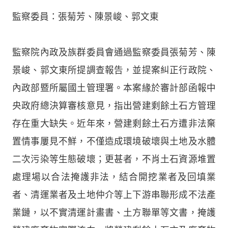
監察委員：張菊芳、陳景峻、郭文東
監察院內政及族群委員會通過監察委員張菊芳、陳
景峻、郭文東所提調查報告，並提案糾正行政院、
內政部暨所屬國土管理署。本案緣於審計部函報中
央政府總決算審核意見，指出營建剩餘土石方管理
存在重大缺失。近年來，營建剩餘土石方遭非法棄
置情事屢見不鮮，不僅造成環境破壞與土地及水體
二次污染等生態破壞；更甚者，不肖土石資源堆置
處理場以合法掩護非法，結合開挖業者及回填業
者、清運業者及土地仲介等上下游串聯形成不法產
業鏈，以不實清運計畫書、土方聯單等文書，掩護