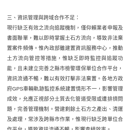
三、資訊管理與跨域合作不足：
現行缺乏有效之流向追蹤機制，僅仰賴業者申報及
書面聯單，難以即時掌握土石方流向，導致非法棄
置案件頻傳。惟內政部雖建置資訊服務中心，推動
土方流向管控等措施，惟缺乏即時監控與追蹤功
能，且未建立完善之縣市檢警環保單位合作平台，
資訊流通不暢，難以有效打擊非法棄置。各地方政
府GPS車輛軌跡監控系統建置情形不一，影響管理
成效，允應正視部分土質去化管道受限或遭排擠問
題，完善管理機制。營建剩餘土石方之產出、清運
及處理，常涉及跨縣市作業，惟現行缺乏跨單位合
作平台，導致資訊流通不暢，影響查緝效率。