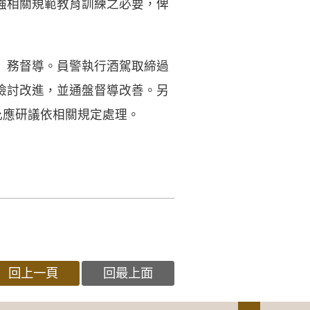
強相關規範教育訓練之必要，俾
）務督導。員警執行酒駕取締過
檢討改進，並通盤督導改善。另
允應研議依相關規定處理。
回上一頁
回最上面