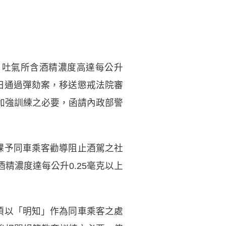
查，吐氣所含酒精濃度高達每公升
月4日通過彈劾案，移送懲戒法院審
加強訓練之必要，函請內政部警
課予同車乘客勸導阻止酒駕之社
精濃度達每公升0.25毫克以上
須以「明知」作為同車乘客之處