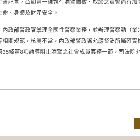
院書記官，凸顯第一線執行酒駕攔檢、取締之員警尚有加
生命、身體及財產安全。
，內政部警政署掌理全國性警察業務，並辦理警察勤（業
等相關規範，核屬不當，內政部警政署允應督飭所屬確實
第35條第8項勸導阻止酒駕之社會成員義務一節，司法院