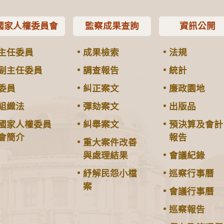
國家人權委員會
監察成果查詢
資訊公開
主任委員
成果檢索
法規
副主任委員
調查報告
統計
委員
糾正案文
廉政園地
組織法
彈劾案文
出版品
國家人權委員
糾舉案文
預決算及會計
會簡介
報告
重大案件改善
與處理結果
會議紀錄
紓解民怨小檔
巡察行事曆
案
會議行事曆
巡察報告