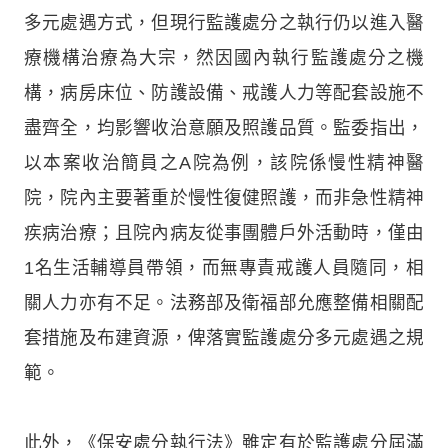
多元處遇方式，但現行監護處分之執行仍以進入醫
療機構治療為大宗，然因國內執行監護處分之機
構，病房床位、防護設備、戒護人力等配套設施不
盡齊全，均影響收治意願及照護品質。監委指出，
以本案收治簡員之A院為例，該院係慢性精神醫
院，院內主要著重於慢性復健照護，而非急性精神
疾病治療；且院內病友從事團體戶外活動時，僅由
1名生活輔導員帶領，而無專責戒護人員隨同，相
關人力亦有不足。法務部及衛福部允應整備相關配
套措施及布建資源，俾落實監護處分多元處遇之規
範。
此外，《保安處分執行法》雖定有於監護處分屆滿