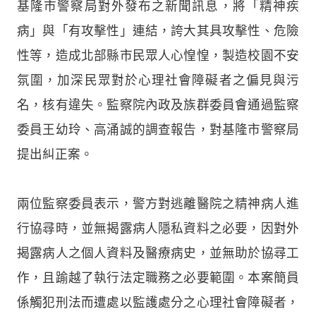
基隆市警察局對外發布之新聞訊息，將「精神疾
病」與「有攻擊性」連結，誇大其具攻擊性、危險
性等，造成北部縣市民眾人心惶惶，製造校園不安
氛圍，加深民眾對於心理社會障礙者之偏見與污
名，核有違失。監察院內政及族群委員會通過監察
委員王幼玲、高涌誠的調查報告，對基隆市警察局
提出糾正案。
兩位監察委員表示，警方對逃離醫院之精神病人進
行協尋時，並無揭露病人隱私資料之必要，因對外
揭露病人之個人資料及醫療病史，並無助於協尋工
作，且踰越了執行法定職務之必要範圍。本案簡員
係觸犯刑法而遭處以監護處分之心理社會障礙者，