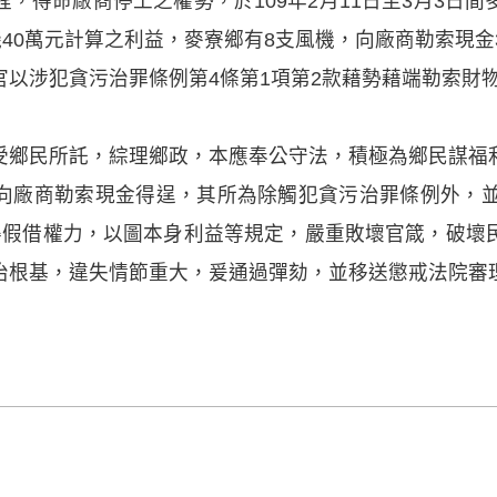
，得命廠商停工之權勢，於109年2月11日至3月3日
機40萬元計算之利益，麥寮鄉有8支風機，向廠商勒索現金
官以涉犯貪污治罪條例第4條第1項第2款藉勢藉端勒索財
受鄉民所託，綜理鄉政，本應奉公守法，積極為鄉民謀福
向廠商勒索現金得逞，其所為除觸犯貪污治罪條例外，並
得假借權力，以圖本身利益等規定，嚴重敗壞官箴，破壞
治根基，違失情節重大，爰通過彈劾，並移送懲戒法院審