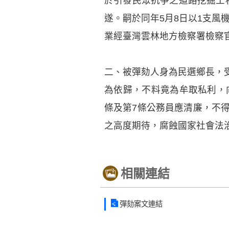
於引發民眾抗爭之道路挖掘工程
遂。嗣於同年5月8日以1支風
業經臺灣雲林地方檢察署檢察
二、被彈劾人身為民選鄉長，
為依歸，不料竟為牟取私利，
條及第7條公務員應清廉，不
之高度期待，腐蝕國家社會法
相關連結
彈劾案文連結