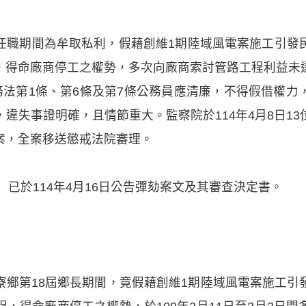
任職期間為牟取私利，假藉創維1期陸域風電案施工引發
，得命廠商停工之權勢，多次向廠商索討管路工程利益未
務法第1條、第6條及第7條公務員應清廉，不得假借權
違失事證明確，且情節重大。監察院於114年4月8日1
案，全案移送懲戒法院審理。
）已於114年4月16日公告彈劾案文及其審查決定書。
寮鄉第18屆鄉長期間，竟假藉創維1期陸域風電案施工引