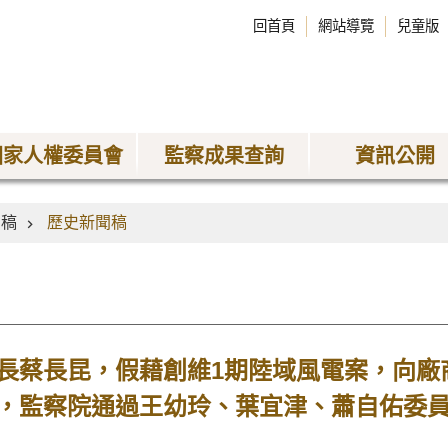
回首頁
網站導覽
兒童版
國家人權委員會
監察成果查詢
資訊公開
聞稿
歷史新聞稿
長蔡長昆，假藉創維1期陸域風電案，向廠商
，監察院通過王幼玲、葉宜津、蕭自佑委