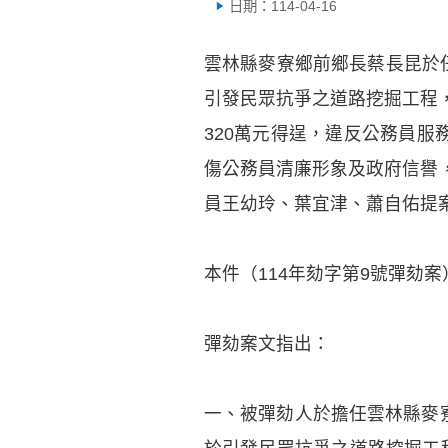
日期：114-04-16
雲林縣麥寮鄉前鄉長蔡長昆於
引發民眾抗爭之道路挖掘工程
320萬元得逞，違反公務員服
傷公務員清廉形象及政府信譽，
員王幼玲、葉宜津、蕭自佑提
本件（114年劾字第9號彈劾案
彈劾案文指出：
一、被彈劾人於擔任雲林縣麥