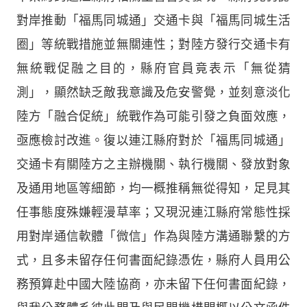
對岸推動「福馬同城通」交通卡與「福馬同城生活
圈」等統戰措施並無關連性；對陸方發行交通卡有
無統戰促融之目的，縣府官員竟表示「無從猜
測」，顯然缺乏敵我意識及危安警覺，並刻意淡化
陸方「融合促統」統戰作為可能引發之負面效應，
亟應檢討改進。復以連江縣府對於「福馬同城通」
交通卡有關陸方之主辦機關、執行機關、發放對象
及通用地區等細節，均一概推稱無從得知，足見其
任事態度殊嫌輕漫草率；又現況連江縣府常態性採
用對岸通信軟體「微信」作為與陸方溝通聯繫的方
式，且多未留存任何書面紀錄憑佐，縣府人員用公
務預算赴中國大陸協商，亦未留下任何書面紀錄，