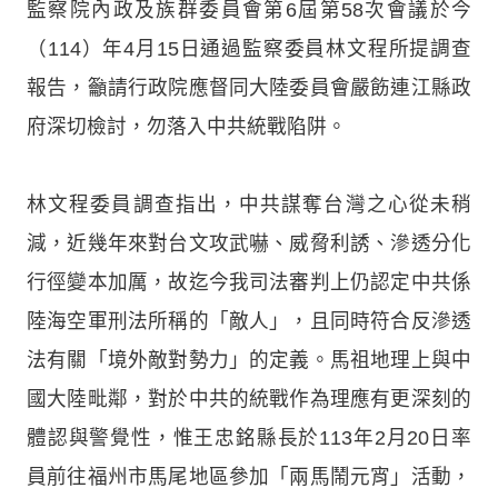
監察院內政及族群委員會第6屆第58次會議於今
（114）年4月15日通過監察委員林文程所提調查
報告，籲請行政院應督同大陸委員會嚴飭連江縣政
府深切檢討，勿落入中共統戰陷阱。
林文程委員調查指出，中共謀奪台灣之心從未稍
減，近幾年來對台文攻武嚇、威脅利誘、滲透分化
行徑變本加厲，故迄今我司法審判上仍認定中共係
陸海空軍刑法所稱的「敵人」，且同時符合反滲透
法有關「境外敵對勢力」的定義。馬祖地理上與中
國大陸毗鄰，對於中共的統戰作為理應有更深刻的
體認與警覺性，惟王忠銘縣長於113年2月20日率
員前往福州市馬尾地區參加「兩馬鬧元宵」活動，