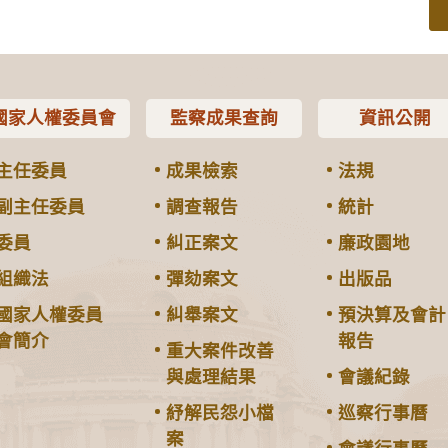
國家人權委員會
監察成果查詢
資訊公開
主任委員
成果檢索
法規
副主任委員
調查報告
統計
委員
糾正案文
廉政園地
組織法
彈劾案文
出版品
國家人權委員
糾舉案文
預決算及會計
會簡介
報告
重大案件改善
與處理結果
會議紀錄
紓解民怨小檔
巡察行事曆
案