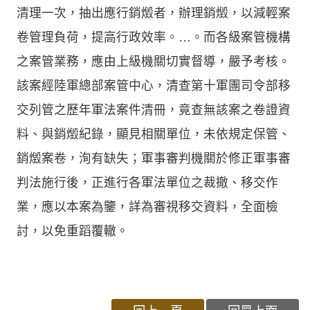
清理一次，抽出應行銷燬者，辦理銷燬，以減輕案
卷管理負荷，提高行政效率。…。而各級案管機構
之案管業務，應由上級機關切實督導，嚴予考核。
該案經陸軍總部案管中心，清查第十軍團司令部移
交列管之歷年軍法案件清冊，竟查無該案之卷證資
料、與銷燬紀錄，顯見相關單位，未依規定保管、
銷燬案卷，洵有缺失；軍事審判機關於修正軍事審
判法施行後，正進行各軍法單位之裁撤、移交作
業，應以本案為鑒，詳為審視移交資料，全面檢
討，以免重蹈覆轍。