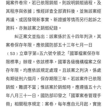
揭案件卷宗，若已依限銷燬，則說明銷燬過程，及
其程序與依據；惟經詳查全部資料後，並無該案經
再議、或因發現新事實、新證據等情而另行起訴之
資料，亦無該案之銷燬紀錄。
糾正案文並指出：該案係於五十四年判決，其
案卷保存年限，應依國防部五十三年七月一日
﹙53﹚立章字第○五六號令頒之「國軍檔案保存年
限標準」辦理。依該標準，國軍各級機構檔案之保
存年限，均應依該規定處理。且該案之判決，係處
有期徒刑六個月，保存期限三年。若該案件已依限
銷燬，難謂不當；惟該案於銷燬時，應遵循五十六
年八月三十一日，國防部印發之「國軍案卷管理手
冊」相關程序規定：案卷，每年應自元月起，實施