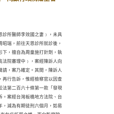
恩診所醫師李效國之妻﹚，未具
周昭瑞，前往天恩診所就診後，
形下，擅自為周童施打針劑，執
高法院審理中﹚，案經陳訴人向
聲請，案乃確定。其間，陳訴人
，再行告訴，惟經檢察官以因查
訟法第二百六十條第一款「發現
訴。案經台灣板橋地方法院、台
年，減為有期徒刑六個月，如易