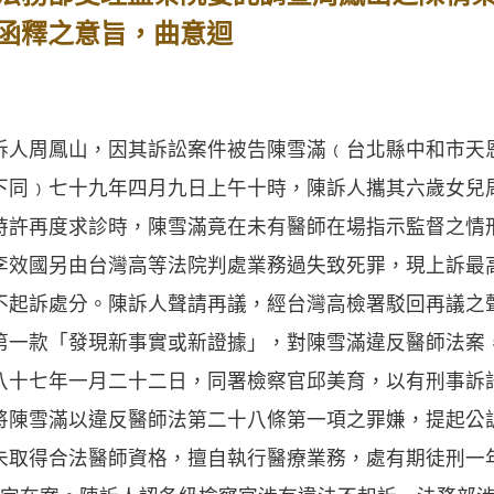
函釋之意旨，曲意迴
周鳳山，因其訴訟案件被告陳雪滿﹙台北縣中和市天
下同﹚七十九年四月九日上午十時，陳訴人攜其六歲女兒
時許再度求診時，陳雪滿竟在未有醫師在場指示監督之情
李效國另由台灣高等法院判處業務過失致死罪，現上訴最
不起訴處分。陳訴人聲請再議，經台灣高檢署駁回再議之
第一款「發現新事實或新證據」，對陳雪滿違反醫師法案
八十七年一月二十二日，同署檢察官邱美育，以有刑事訴
將陳雪滿以違反醫師法第二十八條第一項之罪嫌，提起公
未取得合法醫師資格，擅自執行醫療業務，處有期徒刑一