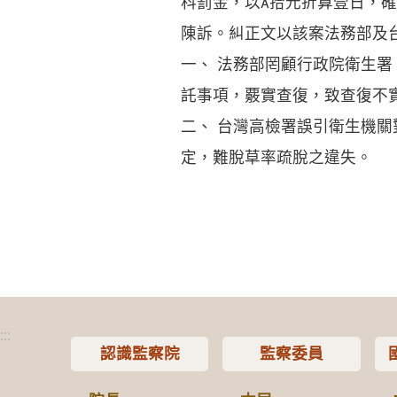
科罰金，以拾元折算壹日，
陳訴。糾正文以該案法務部及
一、 法務部罔顧行政院衛生
託事項，覈實查復，致查復不
二、 台灣高檢署誤引衛生機
定，難脫草率疏脫之違失。
:::
認識監察院
監察委員