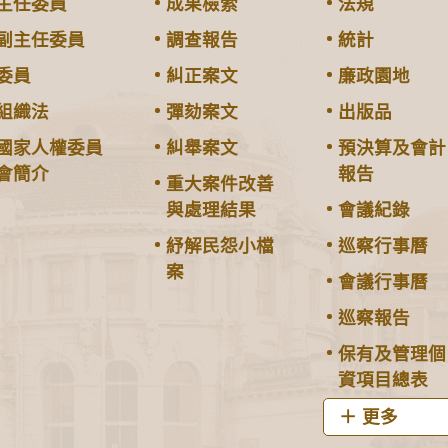
主任委員
成果檢索
法規
副主任委員
調查報告
統計
委員
糾正案文
廉政園地
組織法
彈劾案文
出版品
國家人權委員
糾舉案文
預決算及會計
會簡介
報告
重大案件改善
與處理結果
會議紀錄
紓解民怨小檔
巡察行事曆
案
會議行事曆
巡察報告
保有及管理個
資項目總表
更多