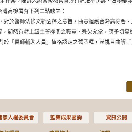
確定在案。陳訴人認各級檢察官涉有違法不起訴、法務部
台灣高檢署有下列二點缺失：
署，對於醫師法條文新函釋之意旨，曲意迴護台灣高檢署
實，顯然有虧上級主管機關之職責，殊欠允當，應予切實
關對於「醫師輔助人員」資格認定之舊函釋，漠視且曲解
國家人權委員會
監察成果查詢
資訊公開