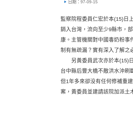
日期：97-09-15
監察院程委員仁宏於本(15)
銷入台灣，流向至少9縣市，
康。主管機關對中國毒奶粉事
制有無疏漏？實有深入了解之
另黃委員武次亦於本(15)
台中縣后豐大橋不敵洪水沖刷斷
但1年多來卻没有任何修補重
案，黃委員並建請該院加派土