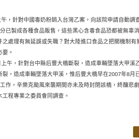
日上午，針對中國毒奶粉銷入台灣乙案，向該院申請自動調
部分已製成各種食品販售，這些黑心含毒食品恐都被無辜
件之處理有無延誤或失職？對大陸進口食品之把關機制有
必要。
日上午，針對台中縣后豐大橋斷裂，造成車輛墜落大甲溪
裂，造成車輛墜落大甲溪，惟后豐大橋早在2007年8月
建工作，辛樂克颱風來襲期間亦未及時封閉該橋，終釀悲
木工程專業之委員會同調查。