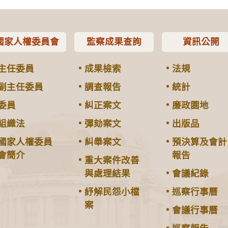
國家人權委員會
監察成果查詢
資訊公開
主任委員
成果檢索
法規
副主任委員
調查報告
統計
委員
糾正案文
廉政園地
組織法
彈劾案文
出版品
國家人權委員
糾舉案文
預決算及會計
會簡介
報告
重大案件改善
與處理結果
會議紀錄
紓解民怨小檔
巡察行事曆
案
會議行事曆