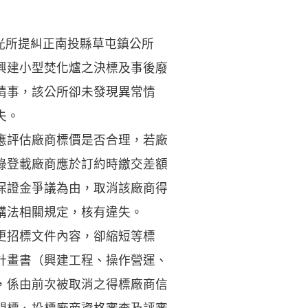
永光所提糾正南投縣草屯鎮公所
興建小型焚化爐之決標及事後廢
情事，該公所卻未發現異常情
失。
應評估廠商標價是否合理，若廠
錄登載廠商應於訂約時繳交差額
保證金爭議為由，取消該廠商得
購法相關規定，核有違失。
更招標文件內容，卻縮短等標
計畫書（興建工程、操作營運、
，係由前次被取消之得標廠商信