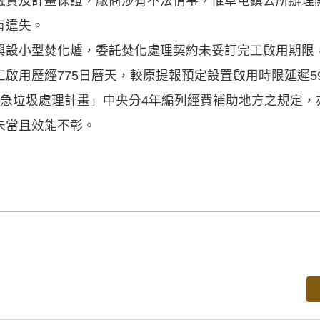
融資及計畫保證，廠商涉有不法情事，惟草屯鎮公所辦理
有違失。
興設小型焚化爐，委託焚化處理契約未妥訂完工啟用期限
啟用歷經775日曆天，較原提報預定設置啟用時限延遲5
緊急垃圾處理計畫」中央分4年編列經費補助地方之規定，
未當且效能不彰。