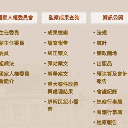
國家人權委員會
監察成果查詢
資訊公開
主任委員
成果檢索
法規
副主任委員
調查報告
統計
委員
糾正案文
廉政園地
組織法
彈劾案文
出版品
國家人權委員
糾舉案文
預決算及會計
會簡介
報告
重大案件改善
與處理結果
會議紀錄
紓解民怨小檔
巡察行事曆
案
會議行事曆
巡察報告