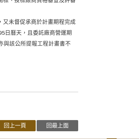
開標、投標廠商資格審查及評審
，又未督促承商於計畫期程完成
95日曆天，且委託廠商營運期
亦與該公所提報工程計畫書不
回上一頁
回最上面