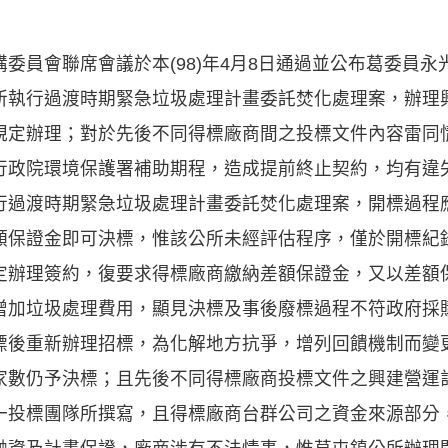
委員會聯席會議於本(98)年4月8日通過並公布葛委員
所執行過渡時期緊急垃圾處理計畫委託焚化處理案，辦理
規定辦理；對於先後不同得標廠商間之投標文件內容雷同
行政院環境保護署補助期程，造成提前終止契約，均有違
行過渡時期緊急垃圾處理計畫委託焚化處理案，開標過程
額保證金即可決標，惟該公所未經評估程序，僅於開標紀
定辦理簽約，復要求得標廠商繳納差額保證金，又以差額
增加垃圾處理費用，顯見決標及事後廢標過程不符政府採
標後重新辦理招標，為化解地方抗爭，增列回饋機制而變
家數仍予決標；且先後不同得標廠商投標文件之興建營運
一投標團隊所撰寫，且得標廠商台群公司之資金來源部分