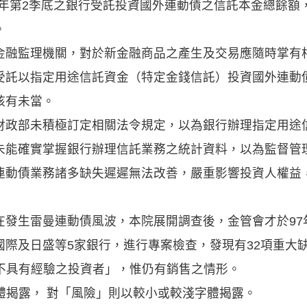
97年第2季底之銀行受託投資國外連動債之信託本金總餘
。
金融監理機關，對於新金融商品之產生及交易應隨時掌有
受託以指定用途信託資金（特定金錢信託）投資國外連動
核有未當。
財政部未積極訂定相關法令規定，以為銀行辦理指定用途
未能確實掌握銀行辦理信託業務之統計資料，以為監督管
連動債業務諸多缺失遲遲無法改善，嚴重影響投資人權益
發生雷曼連動債風波，本院展開調查後，金管會才於97
國際及日盛等5家銀行，進行專案檢查，發現有32項重大
合不具有經驗之投資者」，惟仍有銷售之情形。
體揭露， 對「風險」則以較小或較淺字體揭露。