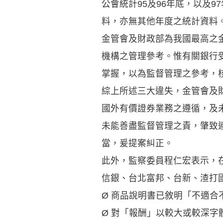
公會統計95及96年底，以及
料，亦無其他年度之統計資料
金管會及財政部為我國最高之
機構之管理參考。惟有關銀行
掌握，以為監督管理之參考，
綜上所述三大違失，金管會及
國外有價證券業務之遵循，及
未能善盡監督管理之責，肇致
當，爰提案糾正。
此外，監察委員程仁宏表示，在
信銀、台北富邦、台新、渣打
Ø 商品說明書已敘明「不適
Ø 對「報酬」以較大或較深字