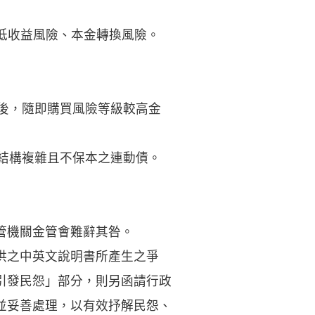
低收益風險、本金轉換風險。
久後，隨即購買風險等級較高金
售結構複雜且不保本之連動債。
管機關金管會難辭其咎。
供之中英文說明書所產生之爭
引發民怨」部分，則另函請行政
並妥善處理，以有效抒解民怨、