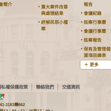
會簡介
報告
重大案件改善
與處理結果
會議紀錄
紓解民怨小檔
巡察行事曆
案
會議行事曆
巡察報告
保有及管理個
資項目總表
更多
隱私權保護政策
聯絡我們
交通資訊
1-3183轉662