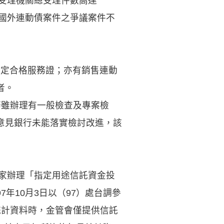
，受理機關總受理件數高達
投資國外連動債案件之爭議案件不
審定合格服務證；亦有銷售連動
者。
務雖辦理有一般檢查及專案檢
意見銀行未能落實檢討改進，該
一家辦理「指定用途信託資金投
年10月3日以（97）處台調參
月統計資料時，金管會僅提供信託