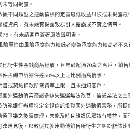
則未等同揭露。
未依據不同類型之連動債標的定義最低收益風險或未揭露最
檔保護資訊，有未覈實揭露致易引人錯誤或不實之情事。
過75，有未請客戶簽署風險聲明書。
戶風險屬性由風險承擔能力較低者變為承擔能力較高者不
其他衍生性金融商品經驗，且年齡超過70歲之客戶，銷
案件占總申訴案件達50%以上之比例過高情事。
說明書或契約條款所載費率上限，且未通知客戶。
資國外連動債業務諸多缺失遲遲無法改善，信託業法之主
及防範銀行辦理特定金錢信託投資國外連動債業務，所提
動債爭議之後續處理，未能及時且維護民眾該有權益，而
討改進見復，以敦促其就連動債銷售所衍生之糾紛能儘速