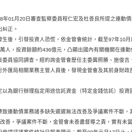
8年01月20日審查監察委員程仁宏及杜善良所提之連動
出糾正。
生後，引發投資人恐慌，依金管會統計，截至97年10
萬人，投資餘額約436億元，凸顯出國內有關機關在連
良委員協同調查。經約詢金管會歷任主委龔照勝、施俊吉
行外匯局相關業務主管人員後，發現金管會及其前身財政
定以為銀行辦理指定用途信託資金（特定金錢信託）投資
肇致連動債業務諸多缺失遲遲無法改善及爭議案件不斷，
未改善，爭議案件不斷，金管會未善盡督導之責，實有未