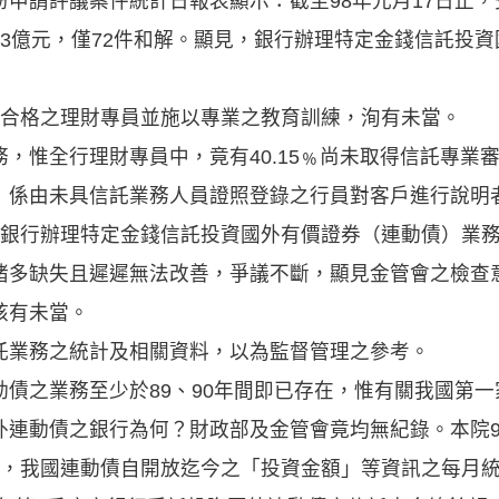
申請評議案件統計日報表顯示：截至98年元月17日止
09.93億元，僅72件和解。顯見，銀行辦理特定金錢信託
用合格之理財專員並施以專業之教育訓練，洵有未當。
，惟全行理財專員中，竟有40.15﹪尚未取得信託專業
」係由未具信託業務人員證照登錄之行員對客戶進行說明
於銀行辦理特定金錢信託投資國外有價證券（連動債）業
諸多缺失且遲遲無法改善，爭議不斷，顯見金管會之檢查
核有未當。
託業務之統計及相關資料，以為監督管理之參考。
債之業務至少於89、90年間即已存在，惟有關我國第
連動債之銀行為何？財政部及金管會竟均無紀錄。本院97
詢金管會，我國連動債自開放迄今之「投資金額」等資訊之每