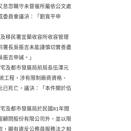
又怠忽職守未督催所屬依公文處
戒委員會議決：「劉寬平申
國及移民署宜蘭收容所收容管理
前署長吳振吉未能謹慎切實善盡
吳振吉申誡。」
住宅及都市發展局前局長伍澤元
系統工程，涉有限制廠商資格、
元已死亡，議決：「本件關於伍
住宅及都市發展局於民國81年間
程顧問股份有限公司外，並以限
款，顯有違反公務員服務法之相