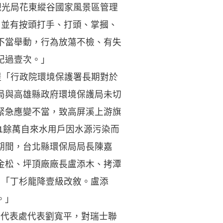
部觀光局花東縱谷國家風景區管理
，並有按頭打手、打頭、掌摑、
不當舉動，行為放蕩不檢、有失
記過壹次。」
所提「行政院環境保護署長期對於
局與高雄縣政府環境保護局未切
緊急應變不當，致高屏溪上游旗
1餘萬自來水用戶因水源污染而
期間，台北縣環保局局長陳嘉
金松、坪頂廠廠長盧添木、拷潭
：「丁杉龍降壹級改敘。盧添
。」
士代表處代表劉寬平，對瑞士聯