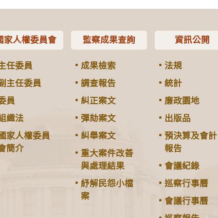
國家人權委員會
監察成果查詢
資訊公開
主任委員
成果檢索
法規
副主任委員
調查報告
統計
委員
糾正案文
廉政園地
組織法
彈劾案文
出版品
國家人權委員
糾舉案文
預決算及會計
會簡介
報告
重大案件改善
與處理結果
會議紀錄
紓解民怨小檔
巡察行事曆
案
會議行事曆