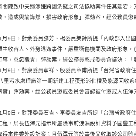
有關陳致中夫婦涉嫌跨國洗錢之司法協助案件任其延宕，
效，造成輿論譁然，損害政府形象」彈劾案，經公務員懲
年1月9日，對余委員騰芳、楊委員美鈴所提「內政部入出
頻生收容人、外勞逃逸事件，嚴重斲傷機關及政府形象，
行事，怠忽職責」彈劾案，經公務員懲戒委員會議決：「
年1月9日，對康委員寧祥、殷委員章甫所提「台灣省政府
理八里污水處理廠第一期新建工程蛋形消化槽及能源回收
事實」彈劾案，經公務員懲戒委員會審認被付懲戒人伍澤
年1月9日，對郭委員石吉、李委員友吉所提「台灣省政府
工程，局長伍澤元指示所屬除事前洩漏設計資料予國豐工
取得本件委外設計案；且伍澤元等於事後又收取該公司賄