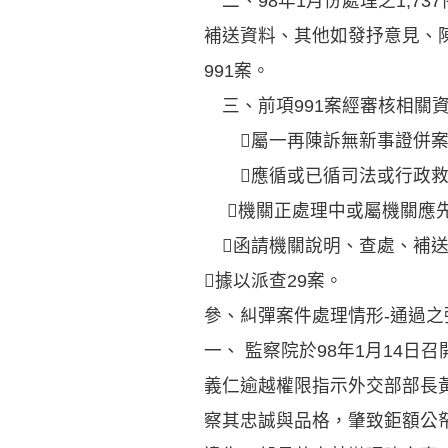
二、98年1月份處理之1,7
補送資料、其他如發抒意見、陳
991案。
三、前項991案經審核相關
屬一再陳訴無新事證併案處
應循或已循司法或行政救濟
機關正處理中或屬機關應先
函請機關說明、查處、補送
據以派查29案。
參、糾彈案件處理情形-通過
一、 監察院於98年1月14
義仁逾越權限指示外交部部長
察其忠誠與品格，肇致鉅額公