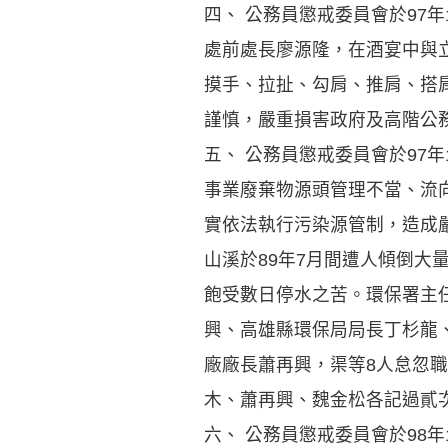
四、 公務員懲戒委員會於97
處前處長廖源隆，在酒宴中與
摸手、拉扯、勾肩、推肩、搭
謹慎，嚴重損害政府及高階公
五、 公務員懲戒委員會於97
事業廢棄物源頭管理不當、流
實依法執行污染源管制，造成
山溪於89年7月間遭人傾倒大
飽受數日停水之苦。環保署主
興、高雄縣環保局局長丁杉龍
廠廠長蕭再興，渠等8人怠忽
木、蕭再興、魏金松各記過貳
六、 公務員懲戒委員會於98