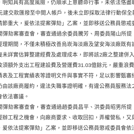
，明知具有高度風險，仍順承上意聽命行事，未依法恪盡
億元建交款匯撥至中間人帳戶，後未立即採取法律行動保全
情節重大，爰依法提案彈劾」乙案，並即移送公務員懲戒
日召開彈劾案審查會，審查通過余委員騰芳、周委員陽山所
經理期間，不僅未積極改善烏崁海淡廠及望安海淡廠既有
未詳實估算整建經費及處理成本，即將該2廠之整建併入『
須額外支出工程建設費及營運費31.03億餘元，嚴重浪
績表及工程實績表等證明文件與事實不符，足以影響甄審
仍由該廠商履約，違法失職事證明確，有違公務員服務法
會依法審議。
日召開彈劾案審查會，審查通過趙委員昌平、洪委員昭男所
經辦工程之機會，向廠商要求、收取回扣，弄權營私，又
，爰依法提案彈劾」乙案，並即移送公務員懲戒委員會依