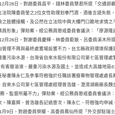
年12月26日，對趙委員昌平、錢林委員慧君所提「交通
立法院陳委員瑩之2位女性助理划拳鬥酒、酒後言語失態
肩之肢體接觸，及公然在立法院中興大樓門口跪地求情之
務員形象」彈劾案，經公務員懲戒委員會議決：「廖源隆
年12月26日，對謝委員慶輝、林委員鉅鋃、呂委員溪木
向管理不周與最終處置場設置不力，台北縣政府環境保護
嚴重污染水源，台灣省自來水股份有限公司第七區管理處
量有害廢溶液，嚴重污染水源及國土，並造成大高雄地區6
任秘書陳永仁及參事符樹強於任職該署廢棄物管理處處長
、自來水公司第七區管理處經理曾浩雄、澄清湖廠廠長魏
職務，監督所屬不力」彈劾案，經公務員懲戒委員會議決
次。陳嘉興、曾浩雄各記過壹次。陳永仁、符樹強均申誡
年1月9日，對趙委員榮耀、高委員鳳仙所提「外交部駐瑞