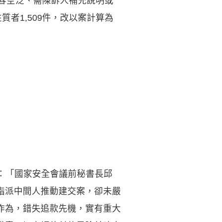
內容空泛、需陳訴人補充說明或
者1,509件，改以案計算為
提：「國家安全會議前秘書長邱
指派中間人推動建交案，卻未嚴
作為，錯失追款先機，實有重大