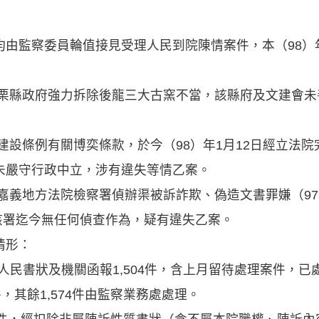
均由監察委員輪值接見受理人民到院陳情案件，本（98）
苗栗縣政府強力拆除後龍三大古窯不當，該縣府及文建會
建設條例有關博奕條款，於今（98）年1月12日經立法
未嚴守行政中立，涉有違失等情乙案。
嘉義地方法院檢察署偵辦渠被訴詐欺、偽造文書罪嫌（97年
，該署迄今無任何偵查作為，疑有違失乙案。
情形：
受人民書狀及機關函報1,504件，含上月留待處理案件，已處
，其餘1,574件由監察業務處處理。