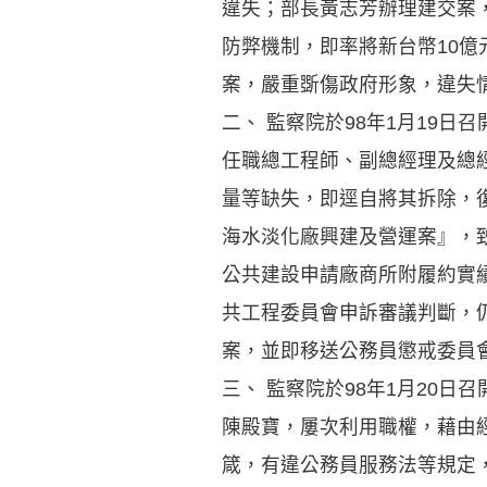
違失；部長黃志芳辦理建交案
防弊機制，即率將新台幣10
案，嚴重斲傷政府形象，違失
二、 監察院於98年1月19
任職總工程師、副總經理及總
量等缺失，即逕自將其拆除，復
海水淡化廠興建及營運案』，致
公共建設申請廠商所附履約實
共工程委員會申訴審議判斷，
案，並即移送公務員懲戒委員
三、 監察院於98年1月20
陳殿寶，屢次利用職權，藉由
箴，有違公務員服務法等規定