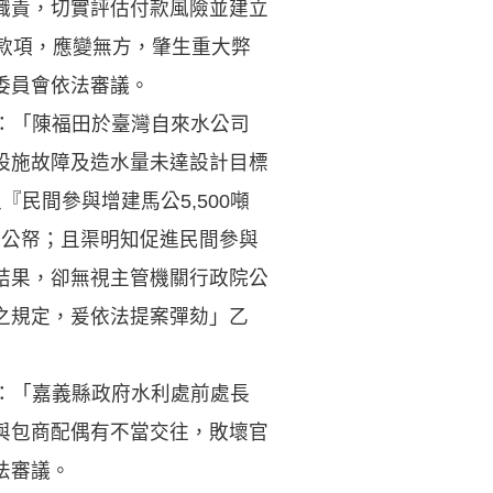
職責，切實評估付款風險並建立
款項，應變無方，肇生重大弊
委員會依法審議。
提：「陳福田於臺灣自來水公司
設施故障及造水量未達設計目標
民間參與增建馬公5,500噸
費公帑；且渠明知促進民間參與
結果，卻無視主管機關行政院公
之規定，爰依法提案彈劾」乙
提：「嘉義縣政府水利處前處長
與包商配偶有不當交往，敗壞官
法審議。