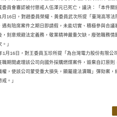
戒委員會審認被付懲戒人伍澤元已死亡，議決：「本件關
年1月16日，對趙委員榮耀、黃委員武次所提「臺灣高等
，遇有陪席案件之期日即請假，未能切實、積極參與合議
後，刻意規避法定義務，敬業精神嚴重欠缺，廢弛職務情
次。」
年1月16日，對王委員玉珍所提「為台灣電力股份有限公
任職期間處理該公司向國外採購燃煤案件，毀棄自訂原則
職權，使該公司蒙受重大損失，顯屬違法瀆職」彈劾案，
懲戒。」