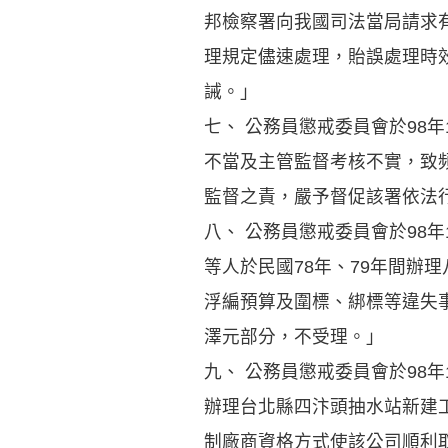
邦檢察署向我國司法當局請求
理規定儘速處理，貽誤處理時
誡。」
七、 公務員懲戒委員會於98
不當及主管監督考核不實，致
監督之責，嚴予督促該署依法
八、 公務員懲戒委員會於98
等人於民國78年、79年間辦
浮編預算及圍標、綁標等違失
澤元部分，不受理。」
九、 公務員懲戒委員會於98
辦理台北縣四汴頭抽水站新建
制廠商資格方式使該公司順利