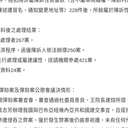
37件，經扣除非屬陳訴性質書狀（含不屬本院職權、陳訴
述遭冒名、通知變更地址等）228件後，所餘屬於陳訴性質
資料後之處理結果：
理者267案。
程序，函復陳訴人依法辦理250案。
行處理或屬建議性，送請機關參處421案。
資料24案。
之彈劾案及彈劾案公懲會議決情形：
日召開彈劾案審查會，審查通過杜委員善良、王院長建煊所
黃志芳辦理我國與巴布亞紐幾內亞共和國建交事宜，且逕
帑遭侵吞之弊案，復於發生弊案後仍曲意袒護，未有任何