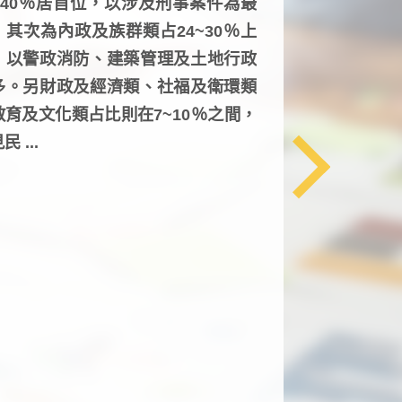
6~40％居首位，以涉及刑事案件為最
，其次為內政及族群類占24~30％上
，以警政消防、建築管理及土地行政
多。另財政及經濟類、社福及衛環類
教育及文化類占比則在7~10％之間，
民 ...