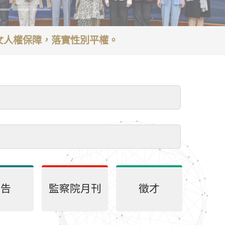
婦女人權保障，落實性別平權。
處理，以節省您的寶貴時間。
會～
公告
監察院月刊
徵才
會提醒您。