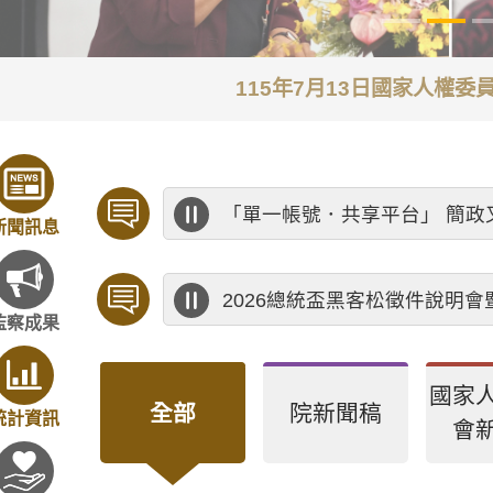
115年7月13日國家人權
「單一帳號．共享平台」 簡政
新聞訊息
歡迎預約「臨櫃陳情」，陳情
2026總統盃黑客松徵件說明
陳情受理中心於第七屆監察委
監察成果
海洋委員會海洋保育署 「20
國家
公務人員應廉潔自持、利益迴
全部
院新聞稿
統計資訊
會
不分顏色，不分黨派，行政中