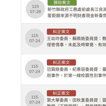
彈劾案文
115
新竹縣政府工務處前處長江良淵
07-28
匿鉅額來源不明財產現金新臺幣
共安全，圖利默許建商於停工
糾正案文
115
王幼玲委員、賴鼎銘委員提：
07-24
侵害情事，未能及時察覺、有
及「職業安全衛生法」所定維
糾正案文
115
范巽綠委員、紀惠容委員提：
07-24
削事件，於第一線校園性別事
功能，不僅首份調查報告漏未
糾正案文
115
葉大華委員、田秋堇委員提：
07-24