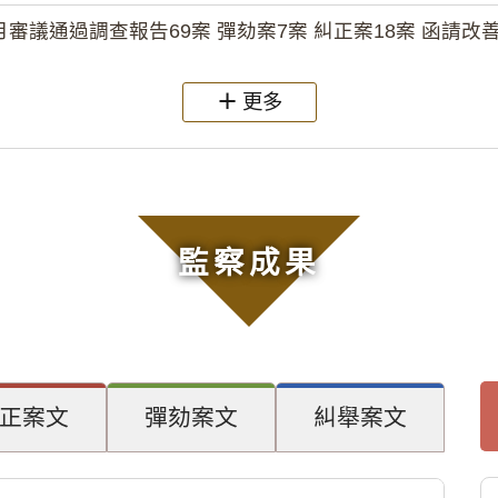
月審議通過調查報告69案 彈劾案7案 糾正案18案 函請改善
更多
監察成果
正案文
彈劾案文
糾舉案文