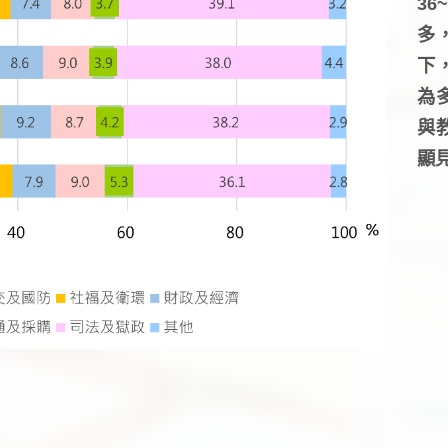
3
多
下
為
與
顯見