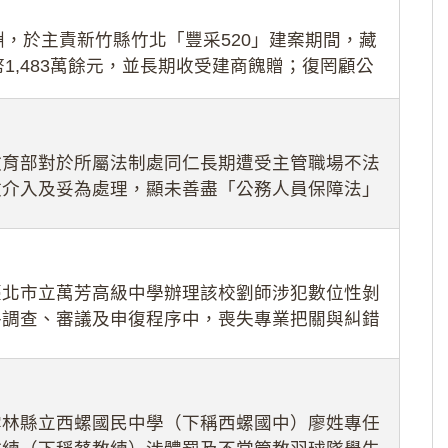
，於主責新竹縣竹北「豐采520」建案期間，藏
1,483萬餘元，並長期收受建商餽贈；復罔顧公
期間
教育部對於所屬法制處同仁長期遭受主管職場不法
效介入及妥為處理，顯未善盡「公務人員保障法」
護公務人員
臺北市立萬芳高級中學辦理該校劉師涉犯數位性剝
件調查、審議及申復程序中，喪失專業把關與糾錯
審酌師生不
雲林縣立西螺國民中學（下稱西螺國中）廖姓專任