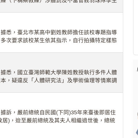
教練（下稱蔡教練）涉體罰及不當管教羽球隊學生
理會議（下
：據悉，臺北市某高中劉姓教師擔任該校專題指導
，多次要求該校某生依其指示，自行拍攝特定樣態
生因畏懼成
：據悉，國立臺灣師範大學陳姓教授執行多件人體
樣本，疑違反「人體研究法」及學術倫理等情案調
據訴，嚴前總統自民國(下同)35年來臺後即居住
故居)，迨至嚴前總統及其夫人相繼過世後，總統
住