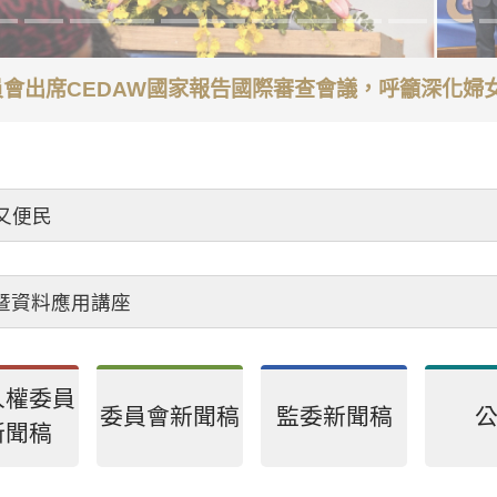
委員會出席CEDAW國家報告國際審查會議，呼籲深化
又便民
受理中心將優先排定人員與您接談，釐清案情爭點後收案
會暨資料應用講座
員到任前受理陳情公告
26海洋保育創意短影音競賽」活動
人權委員
避、依法公正執行公務～考試院公務人員保障暨培訓委員
委員會新聞稿
監委新聞稿
新聞稿
立在於心中的那把公正尺-考試院公務人員保障暨培訓委員