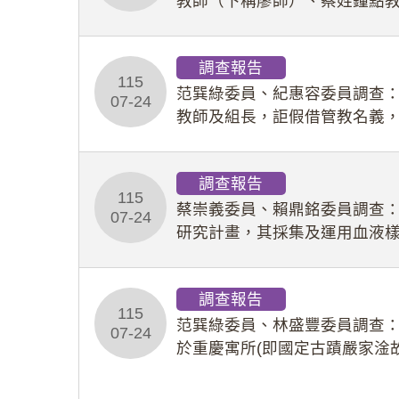
教師（下稱廖師）、蔡姓鐘點
等行為，歷經該校校園事件處
調查報告
115
范巽綠委員、紀惠容委員調查
07-24
教師及組長，詎假借管教名義
性影像並以手機傳送劉師。該
調查報告
115
蔡崇義委員、賴鼎銘委員調查
07-24
研究計畫，其採集及運用血液
查報告。(115教調31)
調查報告
115
范巽綠委員、林盛豐委員調查：
07-24
於重慶寓所(即國定古蹟嚴家淦
府於89年間函請其家屬繼續留