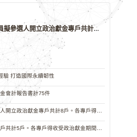
公告本院許可115年縣（市）長、直轄市議員、縣（市）議員擬參選人開立政治獻金專戶共計4戶。各專戶得收受政治獻金期間為自專戶許可設立日起至115年11月27日止，專戶名冊詳如附件。
經驗 打造國際永續韌性
金會計報告書計75件
政治獻金專戶共計8戶。各專戶得收受...
5戶。各專戶得收受政治獻金期間為自...