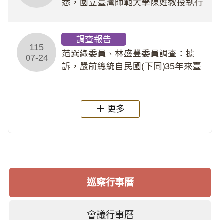
悉，國立臺灣師範大學陳姓教授執行
多件人體研究計畫，其採集及運用血
液樣本，疑違反「人體研究法」及學
調查報告
術倫理等情案調查報告。(115教調
115
31)
范巽綠委員、林盛豐委員調查：據
07-24
訴，嚴前總統自民國(下同)35年來臺
後即居住於重慶寓所(即國定古蹟嚴家
淦故居)，迨至嚴前總統及其夫人相繼
過世後，總統府於89年間函請其家屬
更多
繼續留住
巡察行事曆
會議行事曆