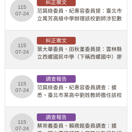
糾正案文
人員保障法」及「職業安全衛生法」
115
所定維護公務人員
范巽綠委員、紀惠容委員提：臺北市
07-24
立萬芳高級中學辦理該校劉師涉犯數
位性剝削事件，於第一線校園性別事
件調查、審議及申復程序中，喪失專
糾正案文
業把關與糾錯功能，不僅首份調查報
115
告漏未審酌師生不
葉大華委員、田秋堇委員提：雲林縣
07-24
立西螺國民中學（下稱西螺國中）廖
姓專任教師（下稱廖師）、蔡姓鐘點
教練（下稱蔡教練）涉體罰及不當管
調查報告
教羽球隊學生等行為，歷經該校校園
115
事件處理會議（下
范巽綠委員、紀惠容委員調查：據
07-24
悉，臺北市某高中劉姓教師擔任該校
專題指導教師及組長，詎假借管教名
義，多次要求該校某生依其指示，自
調查報告
行拍攝特定樣態性影像並以手機傳送
115
劉師。該生因畏懼成
蔡崇義委員、賴鼎銘委員調查：據
07-24