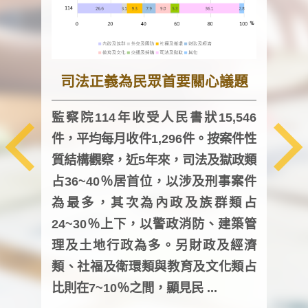
司法正義為民眾首要關心議題
監察院114年收受人民書狀15,546
件，平均每月收件1,296件。按案件性
監察
質結構觀察，近5年來，司法及獄政類
均每
占36~40％居首位，以涉及刑事案件
證，
為最多，其次為內政及族群類占
調卷
24~30％上下，以警政消防、建築管
詢會
理及土地行政為多。另財政及經濟
次及
類、社福及衛環類與教育及文化類占
審議
比則在7~10％之間，顯見民 ...
人，