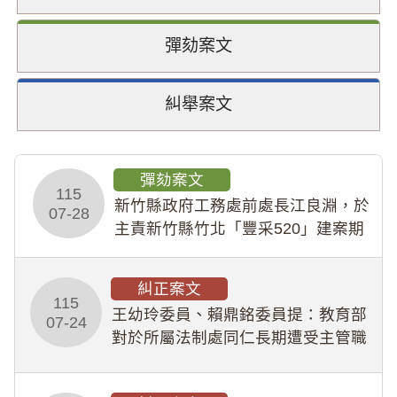
彈劾案文
糾舉案文
彈劾案文
115
新竹縣政府工務處前處長江良淵，於
07-28
主責新竹縣竹北「豐采520」建案期
間，藏匿鉅額來源不明財產現金新臺
幣1,483萬餘元，並長期收受建商餽
糾正案文
贈；復罔顧公共安全，圖利默許建商
115
王幼玲委員、賴鼎銘委員提：教育部
於停工期間
07-24
對於所屬法制處同仁長期遭受主管職
場不法侵害情事，未能及時察覺、有
效介入及妥為處理，顯未善盡「公務