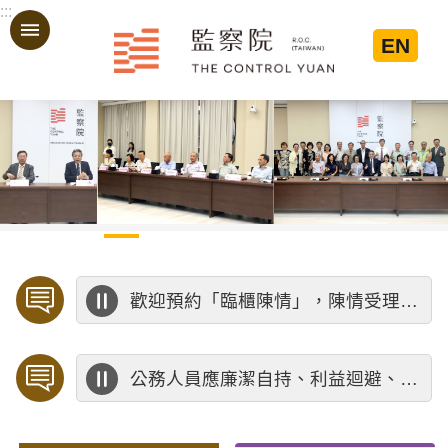
:::
跳到主要內容區塊
EN
:::
歡迎預約「臨櫃陳情」，陳情受理中心將優先排定人員與您接談，釐清案情爭點後收案處理，以節省您的寶貴時間。
公務人員應廉潔自持、利益迴避、依法公正執行公務～考試院公務人員保障暨培訓委員會～