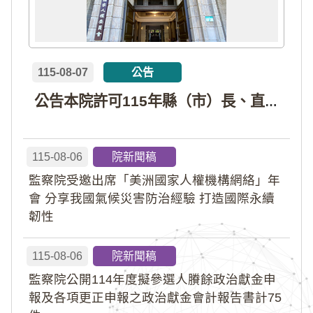
115-08-07
公告
公告本院許可115年縣（市）長、直轄市議員、縣（市）議員擬參選人開立政治獻金專戶共計4戶。各專戶得收受政治獻金期間為自專戶許可設立日起至115年11月27日止，專戶名冊詳如附件。
115-08-06
院新聞稿
監察院受邀出席「美洲國家人權機構網絡」年
會 分享我國氣候災害防治經驗 打造國際永續
韌性
115-08-06
院新聞稿
監察院公開114年度擬參選人賸餘政治獻金申
報及各項更正申報之政治獻金會計報告書計75