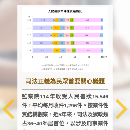
司法正義為民眾首要關心議題
監察院114年收受人民書狀15,546
件，平均每月收件1,296件。按案件性
監察
質結構觀察，近5年來，司法及獄政類
均每
占36~40％居首位，以涉及刑事案件
證，