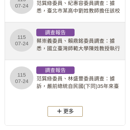
事件處理會議（下
范巽綠委員、紀惠容委員調查：據
07-24
悉，臺北市某高中劉姓教師擔任該校
專題指導教師及組長，詎假借管教名
義，多次要求該校某生依其指示，自
調查報告
行拍攝特定樣態性影像並以手機傳送
115
劉師。該生因畏懼成
蔡崇義委員、賴鼎銘委員調查：據
07-24
悉，國立臺灣師範大學陳姓教授執行
多件人體研究計畫，其採集及運用血
液樣本，疑違反「人體研究法」及學
調查報告
術倫理等情案調查報告。(115教調
115
31)
范巽綠委員、林盛豐委員調查：據
07-24
訴，嚴前總統自民國(下同)35年來臺
後即居住於重慶寓所(即國定古蹟嚴家
淦故居)，迨至嚴前總統及其夫人相繼
過世後，總統府於89年間函請其家屬
更多
繼續留住