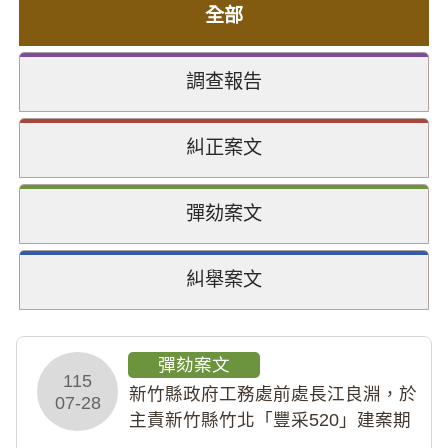
全部
調查報告
糾正案文
彈劾案文
糾舉案文
彈劾案文
115
新竹縣政府工務處前處長江良淵，於
07-28
主責新竹縣竹北「豐采520」建案期
間，藏匿鉅額來源不明財產現金新臺