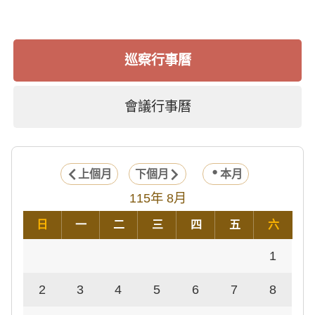
巡察行事曆
會議行事曆
上個月
下個月
本月
115年 8月
日
一
二
三
四
五
六
1
2
3
4
5
6
7
8