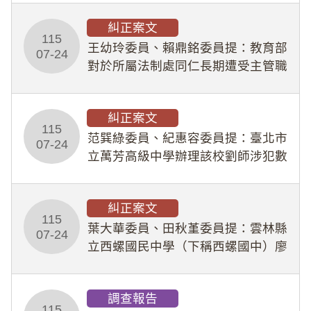
幣1,483萬餘元，並長期收受建商餽
糾正案文
贈；復罔顧公共安全，圖利默許建商
115
王幼玲委員、賴鼎銘委員提：教育部
於停工期間
07-24
對於所屬法制處同仁長期遭受主管職
場不法侵害情事，未能及時察覺、有
效介入及妥為處理，顯未善盡「公務
糾正案文
人員保障法」及「職業安全衛生法」
115
所定維護公務人員
范巽綠委員、紀惠容委員提：臺北市
07-24
立萬芳高級中學辦理該校劉師涉犯數
位性剝削事件，於第一線校園性別事
件調查、審議及申復程序中，喪失專
糾正案文
業把關與糾錯功能，不僅首份調查報
115
告漏未審酌師生不
葉大華委員、田秋堇委員提：雲林縣
07-24
立西螺國民中學（下稱西螺國中）廖
姓專任教師（下稱廖師）、蔡姓鐘點
教練（下稱蔡教練）涉體罰及不當管
調查報告
教羽球隊學生等行為，歷經該校校園
115