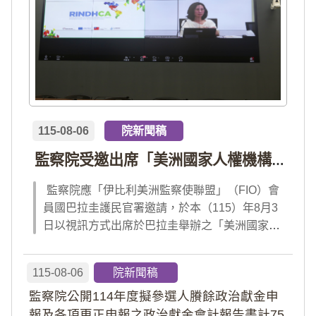
115-08-06
院新聞稿
監察院受邀出席「美洲國家人權機構網絡」年會 分享我國氣候災害防治經驗 打造國際永續韌性
監察院應「伊比利美洲監察使聯盟」（FIO）會
員國巴拉圭護民官署邀請，於本（115）年8月3
日以視訊方式出席於巴拉圭舉辦之「美洲國家人
權機構網絡」（RINDHCA）年會，並發表專題
報告，就美洲地區環境災害、氣候緊急狀態與人
115-08-06
院新聞稿
權風險等議題，與拉美地區監察機構、護民官署
監察院公開114年度擬參選人賸餘政治獻金申
及紅十字國際委員會、原住民社區支持組織...
報及各項更正申報之政治獻金會計報告書計75