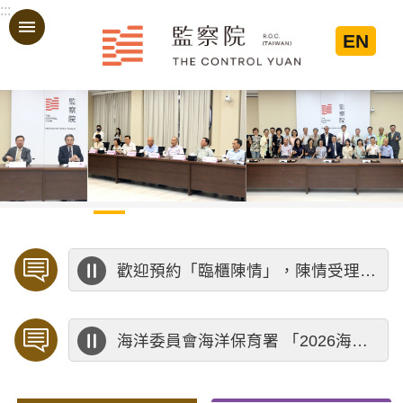
:::
跳到主要內容區塊
EN
:::
歡迎預約「臨櫃陳情」，陳情受理中心將優先排定人員與您接談，釐清案情爭點後收案處理，以節省您的寶貴時間。
海洋委員會海洋保育署 「2026海洋保育創意短影音競賽」活動