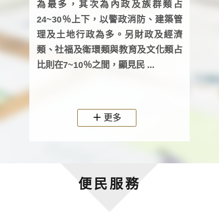
為最多，其次為內政及族群類占
調卷
24~30％上下，以警政消防、建築管
詢會
理及土地行政為多。另財政及經濟
次及
類、社福及衛環類與教育及文化類占
審議
比則在7~10％之間，顯見民 ...
人，
政機關
更多
便民服務