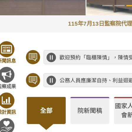
115年7月13日監察院
歡迎預約「臨櫃陳情」，陳情
新聞訊息
公務人員應廉潔自持、利益迴
監察成果
國家
全部
院新聞稿
統計資訊
會