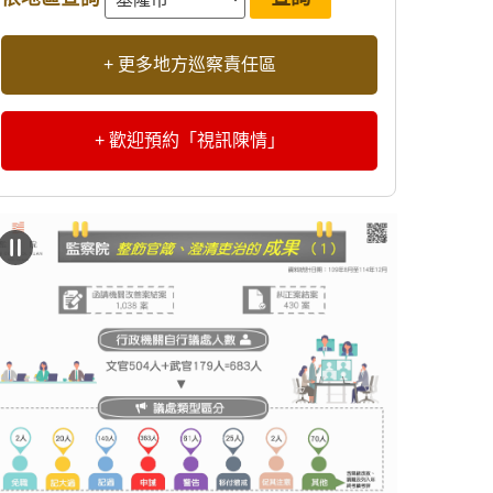
+ 更多地方巡察責任區
+ 歡迎預約「視訊陳情」