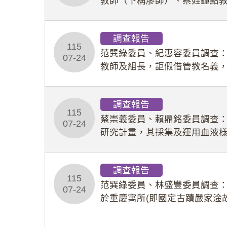
教師（下稱廖師）、蔡姓鐘點
等行為，歷經該校校園事件處
調查報告
115
范巽綠委員、紀惠容委員調查
07-24
教師及組長，詎假借管教名義
性影像並以手機傳送劉師。該
調查報告
115
蔡崇義委員、賴鼎銘委員調查
07-24
研究計畫，其採集及運用血液
查報告。(115教調31)
調查報告
115
范巽綠委員、林盛豐委員調查：
07-24
於重慶寓所(即國定古蹟嚴家淦
府於89年間函請其家屬繼續留