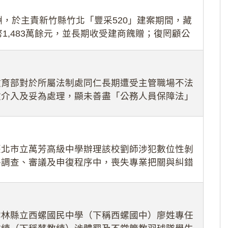
，於主責新竹縣竹北「豐采520」建案期間，藏
1,483萬餘元，並長期收受建商餽贈；復罔顧公
期間
教育部對於所屬法制處同仁長期遭受主管職場不法
效介入及妥為處理，顯未善盡「公務人員保障法」
護公務人員
臺北市立萬芳高級中學辦理該校劉師涉犯數位性剝
件調查、審議及申復程序中，喪失專業把關與糾錯
審酌師生不
雲林縣立西螺國民中學（下稱西螺國中）廖姓專任