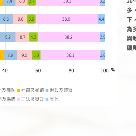
3
多
下
為
與
顯見