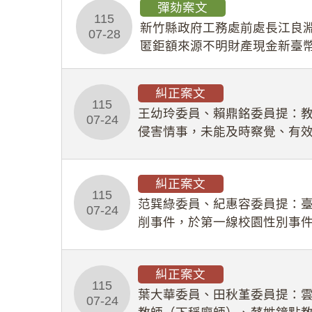
彈劾案文
115
新竹縣政府工務處前處長江良淵
07-28
匿鉅額來源不明財產現金新臺幣
共安全，圖利默許建商於停工
糾正案文
115
王幼玲委員、賴鼎銘委員提：
07-24
侵害情事，未能及時察覺、有
及「職業安全衛生法」所定維
糾正案文
115
范巽綠委員、紀惠容委員提：
07-24
削事件，於第一線校園性別事
功能，不僅首份調查報告漏未
糾正案文
115
葉大華委員、田秋堇委員提：
07-24