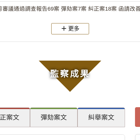
月審議通過調查報告69案 彈劾案7案 糾正案18案 函請改善
更多
監察成果
正案文
彈劾案文
糾舉案文