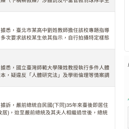
教練（下稱蔡教練）涉體罰及不當管教羽球隊學生
理會議（下
：據悉，臺北市某高中劉姓教師擔任該校專題指導
，多次要求該校某生依其指示，自行拍攝特定樣態
生因畏懼成
：據悉，國立臺灣師範大學陳姓教授執行多件人體
樣本，疑違反「人體研究法」及學術倫理等情案調
據訴，嚴前總統自民國(下同)35年來臺後即居住
故居)，迨至嚴前總統及其夫人相繼過世後，總統
住