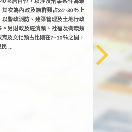
6~40％居首位，以涉及刑事案件為最
，其次為內政及族群類占24~30％上
，以警政消防、建築管理及土地行政
多。另財政及經濟類、社福及衛環類
教育及文化類占比則在7~10％之間，
民 ...