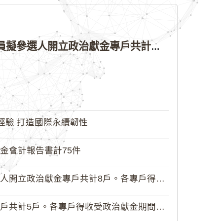
公告本院許可115年縣（市）長、直轄市議員、縣（市）議員擬參選人開立政治獻金專戶共計4戶。各專戶得收受政治獻金期間為自專戶許可設立日起至115年11月27日止，專戶名冊詳如附件。
經驗 打造國際永續韌性
金會計報告書計75件
政治獻金專戶共計8戶。各專戶得收受...
5戶。各專戶得收受政治獻金期間為自...