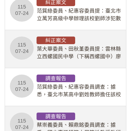
糾正案文
人員保障法」及「職業安全衛生法」
115
所定維護公務人員
范巽綠委員、紀惠容委員提：臺北市
07-24
立萬芳高級中學辦理該校劉師涉犯數
位性剝削事件，於第一線校園性別事
件調查、審議及申復程序中，喪失專
糾正案文
業把關與糾錯功能，不僅首份調查報
115
告漏未審酌師生不
葉大華委員、田秋堇委員提：雲林縣
07-24
立西螺國民中學（下稱西螺國中）廖
姓專任教師（下稱廖師）、蔡姓鐘點
教練（下稱蔡教練）涉體罰及不當管
調查報告
教羽球隊學生等行為，歷經該校校園
115
事件處理會議（下
范巽綠委員、紀惠容委員調查：據
07-24
悉，臺北市某高中劉姓教師擔任該校
專題指導教師及組長，詎假借管教名
義，多次要求該校某生依其指示，自
調查報告
行拍攝特定樣態性影像並以手機傳送
115
劉師。該生因畏懼成
蔡崇義委員、賴鼎銘委員調查：據
07-24