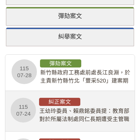
彈劾案文
糾舉案文
彈劾案文
115
新竹縣政府工務處前處長江良淵，於
07-28
主責新竹縣竹北「豐采520」建案期
間，藏匿鉅額來源不明財產現金新臺
幣1,483萬餘元，並長期收受建商餽
糾正案文
贈；復罔顧公共安全，圖利默許建商
115
王幼玲委員、賴鼎銘委員提：教育部
於停工期間
07-24
對於所屬法制處同仁長期遭受主管職
場不法侵害情事，未能及時察覺、有
效介入及妥為處理，顯未善盡「公務