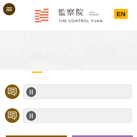
:::
跳到主要內容區塊
EN
:::
歡迎預約「臨櫃陳情」，陳情受理中心將優先排定人員與您接談，釐清案情爭點後收案處理，以節省您的寶貴時間。
公務人員應廉潔自持、利益迴避、依法公正執行公務～考試院公務人員保障暨培訓委員會～