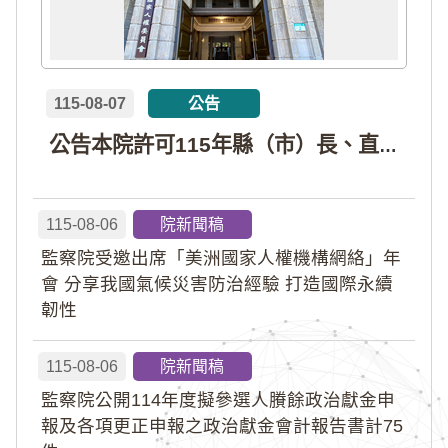
115-08-07
公告
公告本院許可115年縣（市）長、直轄市議員、縣（市）議員擬參選人開立政治獻金專戶共計4戶。各專戶得收受政治獻金期間為自專戶許可設立日起至115年11月27日止，專戶名冊詳如附件。
115-08-06
院新聞稿
監察院受邀出席「美洲國家人權機構網絡」年
會 分享我國氣候災害防治經驗 打造國際永續
韌性
115-08-06
院新聞稿
監察院公開114年度擬參選人賸餘政治獻金申
報及各項更正申報之政治獻金會計報告書計75