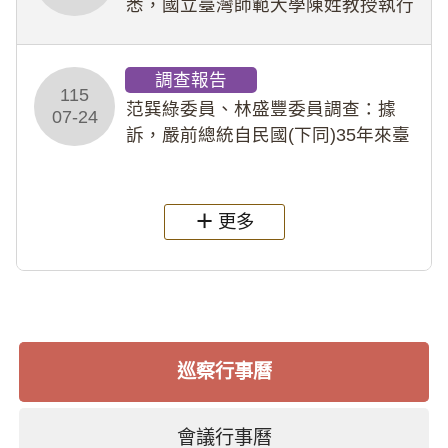
悉，國立臺灣師範大學陳姓教授執行
多件人體研究計畫，其採集及運用血
液樣本，疑違反「人體研究法」及學
調查報告
術倫理等情案調查報告。(115教調
115
31)
范巽綠委員、林盛豐委員調查：據
07-24
訴，嚴前總統自民國(下同)35年來臺
後即居住於重慶寓所(即國定古蹟嚴家
淦故居)，迨至嚴前總統及其夫人相繼
過世後，總統府於89年間函請其家屬
更多
繼續留住
巡察行事曆
會議行事曆