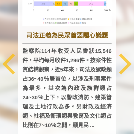
司法正義為民眾首要關心議題
監察院114年收受人民書狀15,546
件，平均每月收件1,296件。按案件性
監察
質結構觀察，近5年來，司法及獄政類
均每
占36~40％居首位，以涉及刑事案件
證，
為最多，其次為內政及族群類占
調卷
24~30％上下，以警政消防、建築管
詢會
理及土地行政為多。另財政及經濟
次及
類、社福及衛環類與教育及文化類占
審議
比則在7~10％之間，顯見民 ...
人，