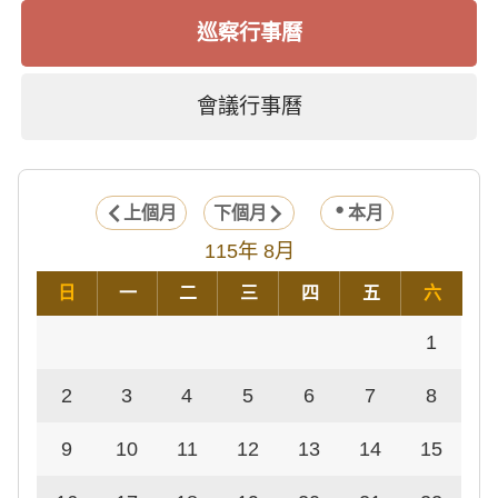
巡察行事曆
會議行事曆
上個月
下個月
本月
115年 8月
日
一
二
三
四
五
六
1
2
3
4
5
6
7
8
9
10
11
12
13
14
15