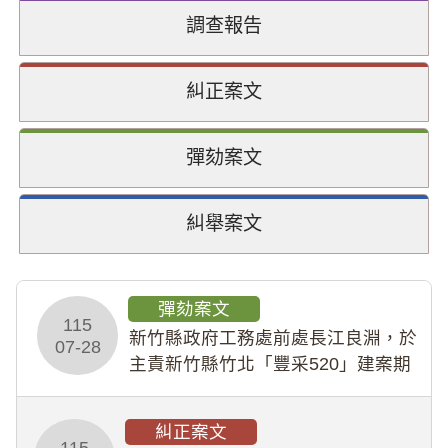
調查報告
糾正案文
彈劾案文
糾舉案文
彈劾案文
115
新竹縣政府工務處前處長江良淵，於
07-28
主責新竹縣竹北「豐采520」建案期
間，藏匿鉅額來源不明財產現金新臺
幣1,483萬餘元，並長期收受建商餽
糾正案文
贈；復罔顧公共安全，圖利默許建商
115