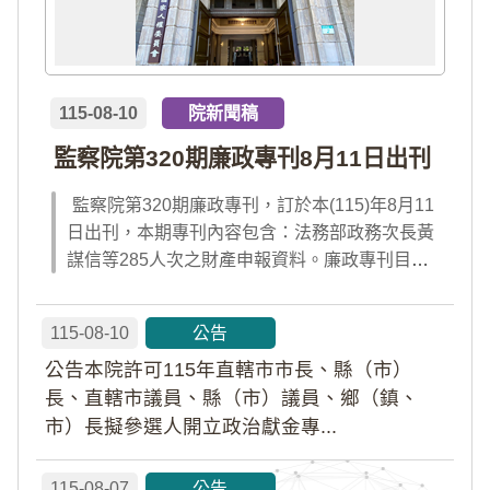
115-08-10
院新聞稿
監察院第320期廉政專刊8月11日出刊
監察院第320期廉政專刊，訂於本(115)年8月11
日出刊，本期專刊內容包含：法務部政務次長黃
謀信等285人次之財產申報資料。廉政專刊目次
請見附件檔案，或前往監察院「陽光法令主題
網」查閱；專刊完整內容，請於出刊當日點選首
115-08-10
公告
頁「公告園地」內「廉政專刊電子書」及「財產
公告本院許可115年直轄市市長、縣（市）
申報公告資料」查閱。
長、直轄市議員、縣（市）議員、鄉（鎮、
市）長擬參選人開立政治獻金專...
115-08-07
公告