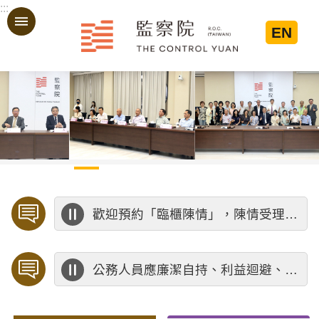
:::
跳到主要內容區塊
EN
:::
歡迎預約「臨櫃陳情」，陳情受理中心將優先排定人員與您接談，釐清案情爭點後收案處理，以節省您的寶貴時間。
公務人員應廉潔自持、利益迴避、依法公正執行公務～考試院公務人員保障暨培訓委員會～