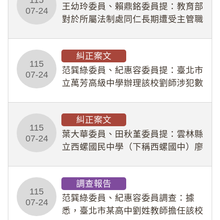
王幼玲委員、賴鼎銘委員提：教育部
於停工期間
07-24
對於所屬法制處同仁長期遭受主管職
場不法侵害情事，未能及時察覺、有
效介入及妥為處理，顯未善盡「公務
糾正案文
人員保障法」及「職業安全衛生法」
115
所定維護公務人員
范巽綠委員、紀惠容委員提：臺北市
07-24
立萬芳高級中學辦理該校劉師涉犯數
位性剝削事件，於第一線校園性別事
件調查、審議及申復程序中，喪失專
糾正案文
業把關與糾錯功能，不僅首份調查報
115
告漏未審酌師生不
葉大華委員、田秋堇委員提：雲林縣
07-24
立西螺國民中學（下稱西螺國中）廖
姓專任教師（下稱廖師）、蔡姓鐘點
教練（下稱蔡教練）涉體罰及不當管
調查報告
教羽球隊學生等行為，歷經該校校園
115
事件處理會議（下
范巽綠委員、紀惠容委員調查：據
07-24
悉，臺北市某高中劉姓教師擔任該校