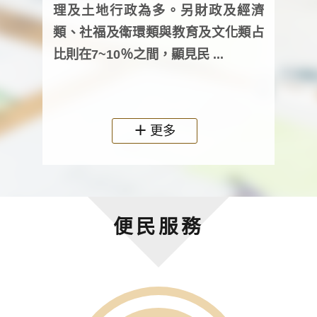
詢會
理及土地行政為多。另財政及經濟
次及
類、社福及衛環類與教育及文化類占
審議
比則在7~10％之間，顯見民 ...
人，
政機關
更多
便民服務