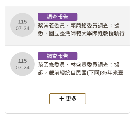
專題指導教師及組長，詎假借管教名
義，多次要求該校某生依其指示，自
調查報告
行拍攝特定樣態性影像並以手機傳送
115
劉師。該生因畏懼成
蔡崇義委員、賴鼎銘委員調查：據
07-24
悉，國立臺灣師範大學陳姓教授執行
多件人體研究計畫，其採集及運用血
液樣本，疑違反「人體研究法」及學
調查報告
術倫理等情案調查報告。(115教調
115
31)
范巽綠委員、林盛豐委員調查：據
07-24
訴，嚴前總統自民國(下同)35年來臺
後即居住於重慶寓所(即國定古蹟嚴家
淦故居)，迨至嚴前總統及其夫人相繼
過世後，總統府於89年間函請其家屬
更多
繼續留住