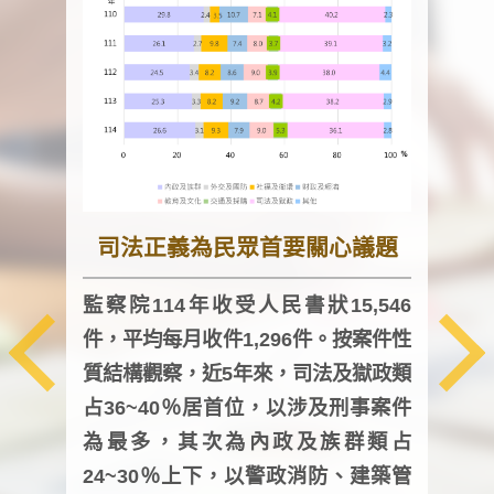
司法正義為民眾首要關心議題
監察院114年收受人民書狀15,546
件，平均每月收件1,296件。按案件性
監察
質結構觀察，近5年來，司法及獄政類
均每
占36~40％居首位，以涉及刑事案件
證，
為最多，其次為內政及族群類占
調卷
24~30％上下，以警政消防、建築管