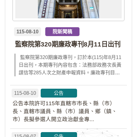
115-08-10
院新聞稿
監察院第320期廉政專刊8月11日出刊
監察院第320期廉政專刊，訂於本(115)年8月11
日出刊，本期專刊內容包含：法務部政務次長黃
謀信等285人次之財產申報資料。廉政專刊目次
請見附件檔案，或前往監察院「陽光法令主題
網」查閱；專刊完整內容，請於出刊當日點選首
115-08-10
公告
頁「公告園地」內「廉政專刊電子書」及「財產
公告本院許可115年直轄市市長、縣（市）
申報公告資料」查閱。
長、直轄市議員、縣（市）議員、鄉（鎮、
市）長擬參選人開立政治獻金專...
115-08-07
公告