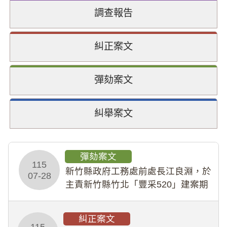
調查報告
糾正案文
彈劾案文
糾舉案文
彈劾案文
115
新竹縣政府工務處前處長江良淵，於
07-28
主責新竹縣竹北「豐采520」建案期
間，藏匿鉅額來源不明財產現金新臺
幣1,483萬餘元，並長期收受建商餽
糾正案文
贈；復罔顧公共安全，圖利默許建商
115