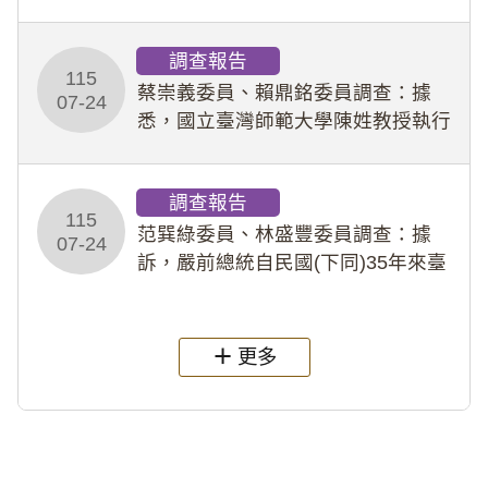
專題指導教師及組長，詎假借管教名
義，多次要求該校某生依其指示，自
調查報告
行拍攝特定樣態性影像並以手機傳送
115
劉師。該生因畏懼成
蔡崇義委員、賴鼎銘委員調查：據
07-24
悉，國立臺灣師範大學陳姓教授執行
多件人體研究計畫，其採集及運用血
液樣本，疑違反「人體研究法」及學
調查報告
術倫理等情案調查報告。(115教調
115
31)
范巽綠委員、林盛豐委員調查：據
07-24
訴，嚴前總統自民國(下同)35年來臺
後即居住於重慶寓所(即國定古蹟嚴家
淦故居)，迨至嚴前總統及其夫人相繼
過世後，總統府於89年間函請其家屬
更多
繼續留住