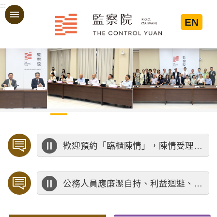
:::
跳到主要內容區塊
EN
:::
歡迎預約「臨櫃陳情」，陳情受理中心將優先排定人員與您接談，釐清案情爭點後收案處理，以節省您的寶貴時間。
公務人員應廉潔自持、利益迴避、依法公正執行公務～考試院公務人員保障暨培訓委員會～