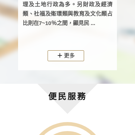
詢會
理及土地行政為多。另財政及經濟
次及
類、社福及衛環類與教育及文化類占
審議
比則在7~10％之間，顯見民 ...
人，
政機關
更多
便民服務