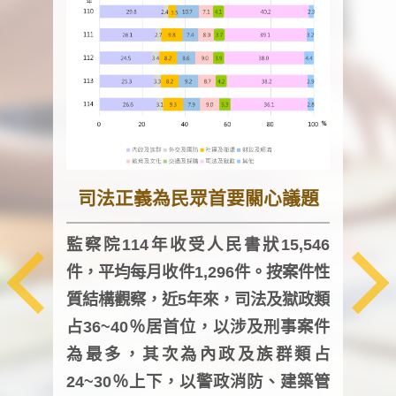
司法正義為民眾首要關心議題
監察院114年收受人民書狀15,546
件，平均每月收件1,296件。按案件性
監察
質結構觀察，近5年來，司法及獄政類
均每
占36~40％居首位，以涉及刑事案件
證，
為最多，其次為內政及族群類占
調卷
24~30％上下，以警政消防、建築管