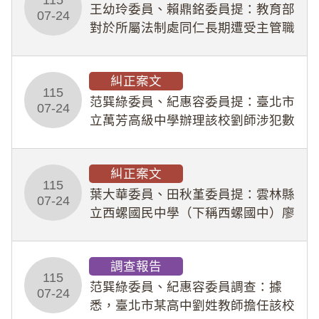
王幼玲委員、賴鼎銘委員提：教育部
於停工期間
07-24
對於所屬法制處同仁長期遭受主管職
場不法侵害情事，未能及時察覺、有
效介入及妥為處理，顯未善盡「公務
糾正案文
人員保障法」及「職業安全衛生法」
115
所定維護公務人員
范巽綠委員、紀惠容委員提：臺北市
07-24
立萬芳高級中學辦理該校劉師涉犯數
位性剝削事件，於第一線校園性別事
件調查、審議及申復程序中，喪失專
糾正案文
業把關與糾錯功能，不僅首份調查報
115
告漏未審酌師生不
葉大華委員、田秋堇委員提：雲林縣
07-24
立西螺國民中學（下稱西螺國中）廖
姓專任教師（下稱廖師）、蔡姓鐘點
教練（下稱蔡教練）涉體罰及不當管
調查報告
教羽球隊學生等行為，歷經該校校園
115
事件處理會議（下
范巽綠委員、紀惠容委員調查：據
07-24
悉，臺北市某高中劉姓教師擔任該校