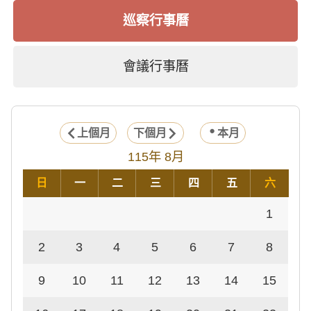
巡察行事曆
會議行事曆
上個月
下個月
本月
115年 8月
日
一
二
三
四
五
六
1
2
3
4
5
6
7
8
9
10
11
12
13
14
15