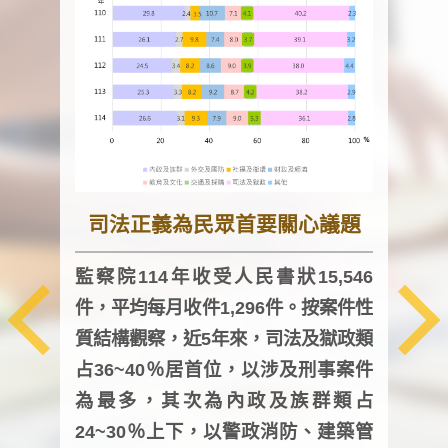
司法正義為民眾首要關心議題
監察院114年收受人民書狀15,546
件，平均每月收件1,296件。按案件性
監察
質結構觀察，近5年來，司法及獄政類
均每
占36~40％居首位，以涉及刑事案件
證，
為最多，其次為內政及族群類占
調卷
24~30％上下，以警政消防、建築管