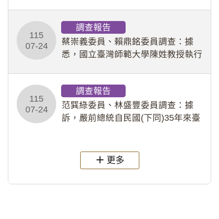
專題指導教師及組長，詎假借管教名
義，多次要求該校某生依其指示，自
調查報告
行拍攝特定樣態性影像並以手機傳送
115
劉師。該生因畏懼成
蔡崇義委員、賴鼎銘委員調查：據
07-24
悉，國立臺灣師範大學陳姓教授執行
多件人體研究計畫，其採集及運用血
液樣本，疑違反「人體研究法」及學
調查報告
術倫理等情案調查報告。(115教調
115
31)
范巽綠委員、林盛豐委員調查：據
07-24
訴，嚴前總統自民國(下同)35年來臺
後即居住於重慶寓所(即國定古蹟嚴家
淦故居)，迨至嚴前總統及其夫人相繼
過世後，總統府於89年間函請其家屬
更多
繼續留住