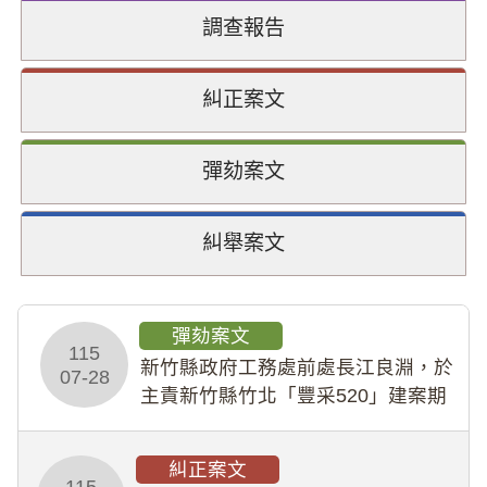
調查報告
糾正案文
彈劾案文
糾舉案文
彈劾案文
115
新竹縣政府工務處前處長江良淵，於
07-28
主責新竹縣竹北「豐采520」建案期
間，藏匿鉅額來源不明財產現金新臺
幣1,483萬餘元，並長期收受建商餽
糾正案文
贈；復罔顧公共安全，圖利默許建商
115