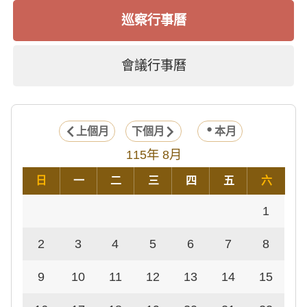
巡察行事曆
會議行事曆
上個月
下個月
本月
115年 8月
日
一
二
三
四
五
六
1
2
3
4
5
6
7
8
9
10
11
12
13
14
15