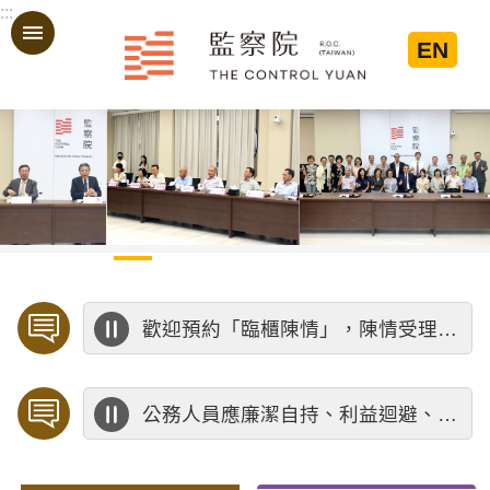
:::
跳到主要內容區塊
EN
:::
歡迎預約「臨櫃陳情」，陳情受理中心將優先排定人員與您接談，釐清案情爭點後收案處理，以節省您的寶貴時間。
公務人員應廉潔自持、利益迴避、依法公正執行公務～考試院公務人員保障暨培訓委員會～