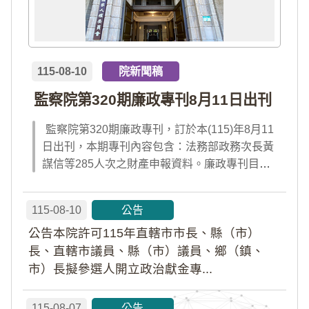
115-08-10
院新聞稿
監察院第320期廉政專刊8月11日出刊
監察院第320期廉政專刊，訂於本(115)年8月11
日出刊，本期專刊內容包含：法務部政務次長黃
謀信等285人次之財產申報資料。廉政專刊目次
請見附件檔案，或前往監察院「陽光法令主題
網」查閱；專刊完整內容，請於出刊當日點選首
115-08-10
公告
頁「公告園地」內「廉政專刊電子書」及「財產
公告本院許可115年直轄市市長、縣（市）
申報公告資料」查閱。
長、直轄市議員、縣（市）議員、鄉（鎮、
市）長擬參選人開立政治獻金專...
115-08-07
公告