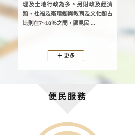
詢會
理及土地行政為多。另財政及經濟
次及
類、社福及衛環類與教育及文化類占
審議
比則在7~10％之間，顯見民 ...
人，
政機關
更多
便民服務