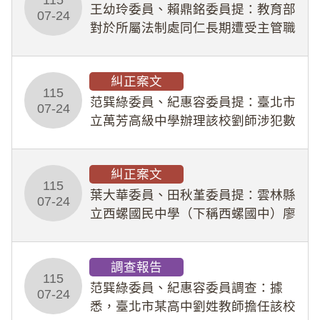
王幼玲委員、賴鼎銘委員提：教育部
於停工期間
07-24
對於所屬法制處同仁長期遭受主管職
場不法侵害情事，未能及時察覺、有
效介入及妥為處理，顯未善盡「公務
糾正案文
人員保障法」及「職業安全衛生法」
115
所定維護公務人員
范巽綠委員、紀惠容委員提：臺北市
07-24
立萬芳高級中學辦理該校劉師涉犯數
位性剝削事件，於第一線校園性別事
件調查、審議及申復程序中，喪失專
糾正案文
業把關與糾錯功能，不僅首份調查報
115
告漏未審酌師生不
葉大華委員、田秋堇委員提：雲林縣
07-24
立西螺國民中學（下稱西螺國中）廖
姓專任教師（下稱廖師）、蔡姓鐘點
教練（下稱蔡教練）涉體罰及不當管
調查報告
教羽球隊學生等行為，歷經該校校園
115
事件處理會議（下
范巽綠委員、紀惠容委員調查：據
07-24
悉，臺北市某高中劉姓教師擔任該校