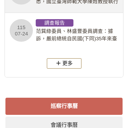
悉，國立臺灣師範大學陳姓教授執行
多件人體研究計畫，其採集及運用血
液樣本，疑違反「人體研究法」及學
調查報告
術倫理等情案調查報告。(115教調
115
31)
范巽綠委員、林盛豐委員調查：據
07-24
訴，嚴前總統自民國(下同)35年來臺
後即居住於重慶寓所(即國定古蹟嚴家
淦故居)，迨至嚴前總統及其夫人相繼
過世後，總統府於89年間函請其家屬
更多
繼續留住
巡察行事曆
會議行事曆