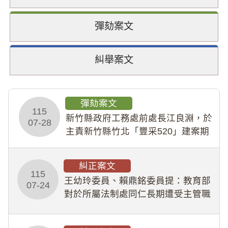
彈劾案文
糾舉案文
彈劾案文
115
新竹縣政府工務處前處長江良淵，於
07-28
主責新竹縣竹北「豐采520」建案期
間，藏匿鉅額來源不明財產現金新臺
幣1,483萬餘元，並長期收受建商餽
糾正案文
贈；復罔顧公共安全，圖利默許建商
115
王幼玲委員、賴鼎銘委員提：教育部
於停工期間
07-24
對於所屬法制處同仁長期遭受主管職
場不法侵害情事，未能及時察覺、有
效介入及妥為處理，顯未善盡「公務