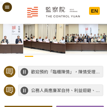
:::
跳到主要內容區塊
EN
:::
歡迎預約「臨櫃陳情」，陳情受理中心將優先排定人員與您接談，釐清案情爭點後收案處理，以節省您的寶貴時間。
公務人員應廉潔自持、利益迴避、依法公正執行公務～考試院公務人員保障暨培訓委員會～