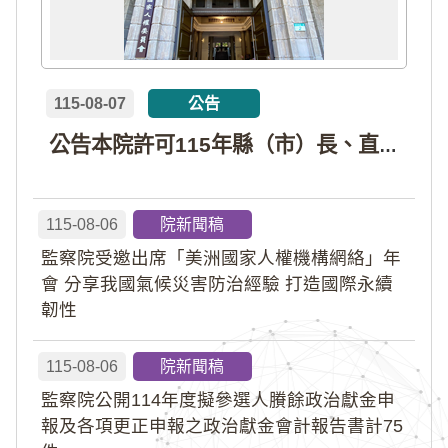
115-08-07
公告
公告本院許可115年縣（市）長、直轄市議員、縣（市）議員擬參選人開立政治獻金專戶共計4戶。各專戶得收受政治獻金期間為自專戶許可設立日起至115年11月27日止，專戶名冊詳如附件。
115-08-06
院新聞稿
監察院受邀出席「美洲國家人權機構網絡」年
會 分享我國氣候災害防治經驗 打造國際永續
韌性
115-08-06
院新聞稿
監察院公開114年度擬參選人賸餘政治獻金申
報及各項更正申報之政治獻金會計報告書計75