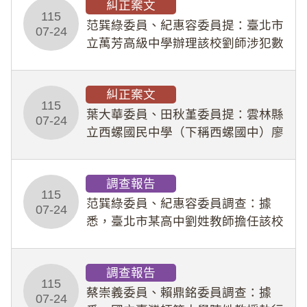
糾正案文
人員保障法」及「職業安全衛生法」
115
所定維護公務人員
范巽綠委員、紀惠容委員提：臺北市
07-24
立萬芳高級中學辦理該校劉師涉犯數
位性剝削事件，於第一線校園性別事
件調查、審議及申復程序中，喪失專
糾正案文
業把關與糾錯功能，不僅首份調查報
115
告漏未審酌師生不
葉大華委員、田秋堇委員提：雲林縣
07-24
立西螺國民中學（下稱西螺國中）廖
姓專任教師（下稱廖師）、蔡姓鐘點
教練（下稱蔡教練）涉體罰及不當管
調查報告
教羽球隊學生等行為，歷經該校校園
115
事件處理會議（下
范巽綠委員、紀惠容委員調查：據
07-24
悉，臺北市某高中劉姓教師擔任該校
專題指導教師及組長，詎假借管教名
義，多次要求該校某生依其指示，自
調查報告
行拍攝特定樣態性影像並以手機傳送
115
劉師。該生因畏懼成
蔡崇義委員、賴鼎銘委員調查：據
07-24