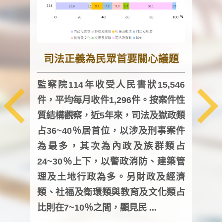
司法正義為民眾首要關心議題
監察院114年收受人民書狀15,546
件，平均每月收件1,296件。按案件性
監察
質結構觀察，近5年來，司法及獄政類
均每
占36~40％居首位，以涉及刑事案件
證，
為最多，其次為內政及族群類占
調卷
24~30％上下，以警政消防、建築管
詢會
理及土地行政為多。另財政及經濟
次及
類、社福及衛環類與教育及文化類占
審議
比則在7~10％之間，顯見民 ...
人，