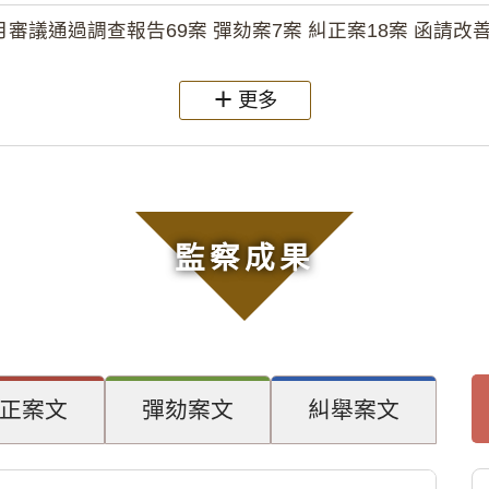
月審議通過調查報告69案 彈劾案7案 糾正案18案 函請改善
更多
監察成果
正案文
彈劾案文
糾舉案文