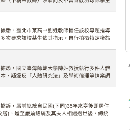
教練（下稱蔡教練）涉體罰及不當管教羽球隊學生
理會議（下
：據悉，臺北市某高中劉姓教師擔任該校專題指導
，多次要求該校某生依其指示，自行拍攝特定樣態
生因畏懼成
：據悉，國立臺灣師範大學陳姓教授執行多件人體
樣本，疑違反「人體研究法」及學術倫理等情案調
據訴，嚴前總統自民國(下同)35年來臺後即居住
故居)，迨至嚴前總統及其夫人相繼過世後，總統
住