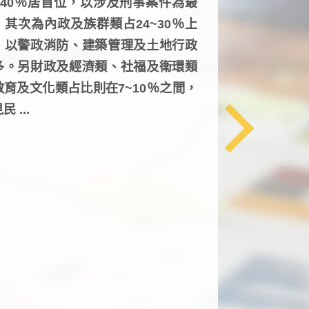
6~40％居首位，以涉及刑事案件為最
，其次為內政及族群類占24~30％上
，以警政消防、建築管理及土地行政
多。另財政及經濟類、社福及衛環類
教育及文化類占比則在7~10％之間，
民 ...