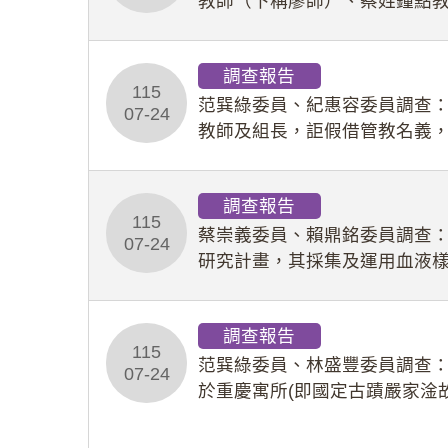
教師（下稱廖師）、蔡姓鐘點
等行為，歷經該校校園事件處
調查報告
115
范巽綠委員、紀惠容委員調查
07-24
教師及組長，詎假借管教名義
性影像並以手機傳送劉師。該
調查報告
115
蔡崇義委員、賴鼎銘委員調查
07-24
研究計畫，其採集及運用血液
查報告。(115教調31)
調查報告
115
范巽綠委員、林盛豐委員調查：
07-24
於重慶寓所(即國定古蹟嚴家淦
府於89年間函請其家屬繼續留