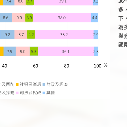
3
多
下
為
與
顯見