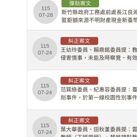
彈劾案文
115
新竹縣政府工務處前處長江良淵
07-28
匿鉅額來源不明財產現金新臺幣
共安全，圖利默許建商於停工
糾正案文
115
王幼玲委員、賴鼎銘委員提：
07-24
侵害情事，未能及時察覺、有
及「職業安全衛生法」所定維
糾正案文
115
范巽綠委員、紀惠容委員提：
07-24
削事件，於第一線校園性別事
功能，不僅首份調查報告漏未
糾正案文
115
葉大華委員、田秋堇委員提：
07-24