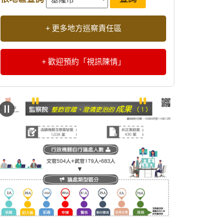
+ 更多地方巡察責任區
+ 歡迎預約「視訊陳情」