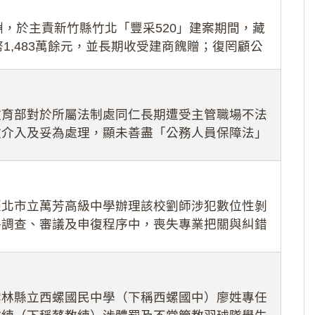
，於主責新竹縣竹北「豐采520」建案期間，藏
1,483萬餘元，並長期收受建商餽贈；復罔顧公
期間
教育部對於所屬法制處同仁長期遭受主管職場不法
效介入及妥為處理，顯未善盡「公務人員保障法」
護公務人員
臺北市立萬芳高級中學辦理該校劉師涉犯數位性剝
件調查、審議及申復程序中，喪失專業把關與糾錯
審酌師生不
雲林縣立西螺國民中學（下稱西螺國中）廖姓專任