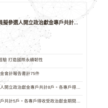
公告本院許可115年縣（市）長、直轄市議員、縣（市）議員擬參選人開立政治獻金專戶共計4戶。各專戶得收受政治獻金期間為自專戶許可設立日起至115年11月27日止，專戶名冊詳如附件。
經驗 打造國際永續韌性
金會計報告書計75件
政治獻金專戶共計8戶。各專戶得收受...
5戶。各專戶得收受政治獻金期間為自...