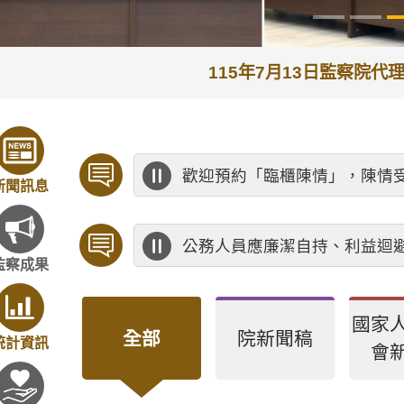
115年7月13日監察院
歡迎預約「臨櫃陳情」，陳情
新聞訊息
公務人員應廉潔自持、利益迴
監察成果
國家
全部
院新聞稿
統計資訊
會