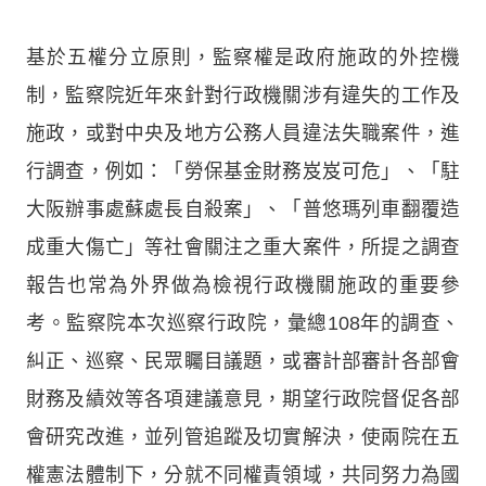
基於五權分立原則，監察權是政府施政的外控機
制，監察院近年來針對行政機關涉有違失的工作及
施政，或對中央及地方公務人員違法失職案件，進
行調查，例如：「勞保基金財務岌岌可危」、「駐
大阪辦事處蘇處長自殺案」、「普悠瑪列車翻覆造
成重大傷亡」等社會關注之重大案件，所提之調查
報告也常為外界做為檢視行政機關施政的重要參
考。監察院本次巡察行政院，彙總108年的調查、
糾正、巡察、民眾矚目議題，或審計部審計各部會
財務及績效等各項建議意見，期望行政院督促各部
會研究改進，並列管追蹤及切實解決，使兩院在五
權憲法體制下，分就不同權責領域，共同努力為國