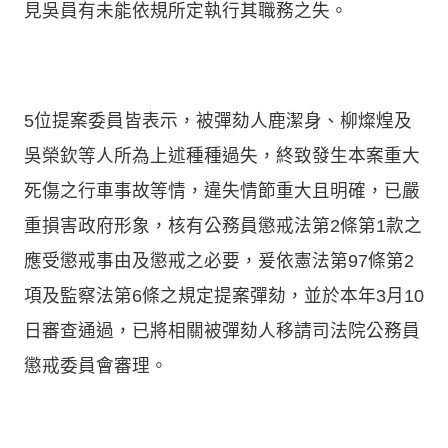
見吳員有未能依規所定執行其職務之失。
5位提案委員皆表示，被彈劾人鹿潔身、柳燦煌及
吳榮欽等人所為上述種種過失，終致發生本案重大
死傷之行車事故等情，違失情節重大且明確，已嚴
重損害政府形象，核有公務員懲戒法第2條第1款之
應受懲戒事由及懲戒之必要，爰依憲法第97條第2
項及監察法第6條之規定提案彈劾，並於本年3月10
日審查通過，已將相關被彈劾人移請司法院公務員
懲戒委員會審理。