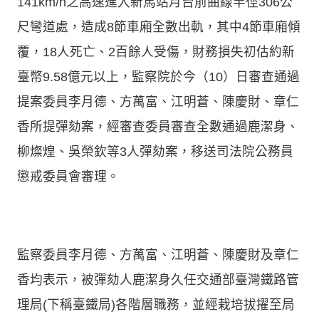
141km/h之高速進入新馬站月台前曲線半徑306公
尺彎道處，造成8節車廂全數出軌，其中4節車廂傾
覆，18人死亡、2百餘人受傷，財務損失初估約新
臺幣9.58億元以上，監察院於今（10）日審查通過
提案委員李月德、方萬富、江明蒼、陳慶財、章仁
香所提彈劾案，經審查委員審查全數通過鹿潔身、
柳燦煌、吳榮欽等3人彈劾案，移送司法院公務員
懲戒委員會審理。
監察委員李月德、方萬富、江明蒼、陳慶財及章仁
香均表示，被彈劾人鹿潔身久任交通部臺灣鐵路管
理局(下稱臺鐵局)各階層職務，並經栽培拔擢至局