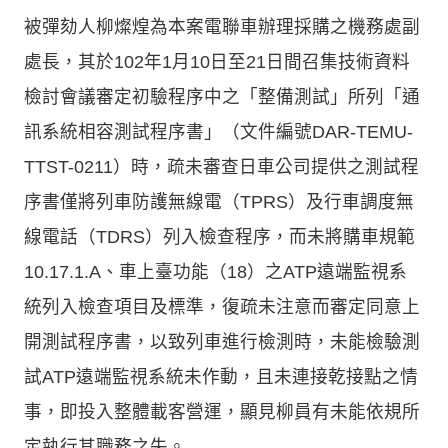
被彈劾人柳燦煌為本案電聯車辦理採購之機務處副
處長，其於102年1月10日至21日間召集技術資料
檢討會議審定初驗程序中之「整備測試」所列「通
訊系統相容測試程序書」（文件編號DAR-TEMU-
TTST-0211）時，疏未審查日車公司提供之測試程
序書僅將列車防護無線電（TPRS）及行車調度無
線電話（TDRS）列入檢查程序，而未將購車規範
10.17.1.A、車上臺功能（18）之ATP遠端監視系
統列入檢查項目及標準，復疏未注意而審定同意上
開測試程序書，以致列車進行檢測時，未能檢驗測
試ATP遠端監視系統未作動，且未連接乾接點之情
事，即投入整體載客營運，顯見柳員有未能依規所
定執行其職務之失。