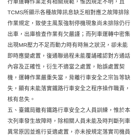
行車運轉作業定有相關規範，惟因規定不明，且
TCMS所顯示各種故障訊息缺乏相對應之故障排除
作業規定，致使主風泵強制停機現象尚未排除仍行
出車，出庫檢查作業有欠嚴謹；而列車運轉中密集
出現MR壓力不足而動力時有時無之狀況，卻未能
即時應變處置，復通聯過程未能覆誦確認對方通話
內容及正確性，衍生不適當之處置，貽誤處置契
機，運轉作業嚴重失當，背離行車安全之宗旨等缺
失，顯有未能落實鐵路行車安全之程序操作職責，
核有怠失。
五、臺鐵局雖有鐵路行車安全之人員訓練，惟於本
次列車發生故障時，除相關人員未能及時判斷列車
異常原因並進行妥適處置，亦未按規定落實司機員