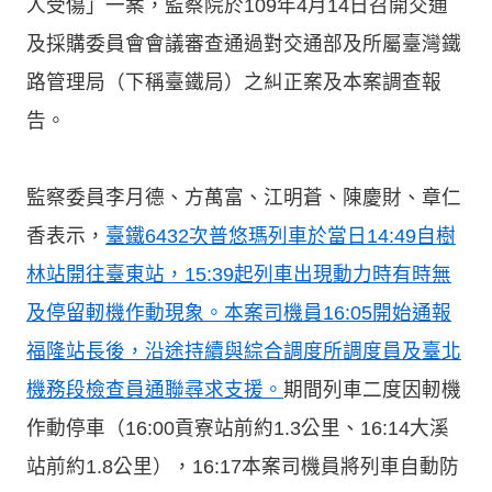
人受傷」一案，監察院於109年4月14日召開交通
及採購委員會會議審查通過對交通部及所屬臺灣鐵
路管理局（下稱臺鐵局）之糾正案及本案調查報
告。
監察委員李月德、方萬富、江明蒼、陳慶財、章仁
香表示，
臺鐵6432
次普悠瑪列車於當日14:49
自樹
林站開往臺東站，15:39起列車出現動力時有時無
及停留軔機作動現象。本案司機員16:05開始通報
福隆站長後，沿途持續與綜合調度所調度員及臺北
機務段檢查員通聯尋求支援。
期間列車二度因軔機
作動停車（16:00貢寮站前約1.3公里、16:14大溪
站前約1.8公里），16:17本案司機員將列車自動防