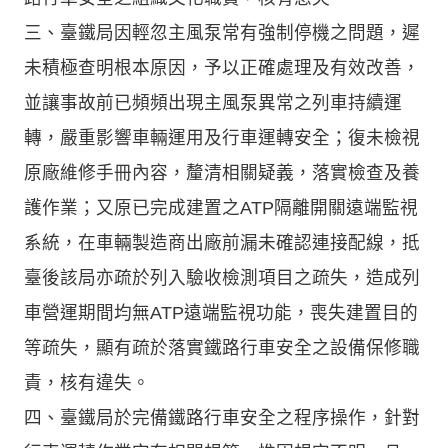
三、臺鐵局因輕忽主風泵常有強制停機之問題，遲
未積極查明根本原因，予以正確處理及有效改善，
並讓事故前已頻頻出現主風泵異常之列車持續運
轉，嚴重影響車輛運用及行車運轉安全；復未檢視
原廠維修手冊內容，釐清相關疑義，落實檢查及養
護作業；又原已完成建置之ATP隔離開關遠端監視
系統，在車輛製造商出廠前漏未確認連接配線，抵
臺後該局亦疏於列入驗收檢測項目之疏失，造成列
車營運期間均無ATP遠端監視功能，喪失建置目的
等疏失，顯有疏於落實鐵路行車安全之設備保修職
責，核有違失。
四、臺鐵局於完備鐵路行車安全之程序操作，針對