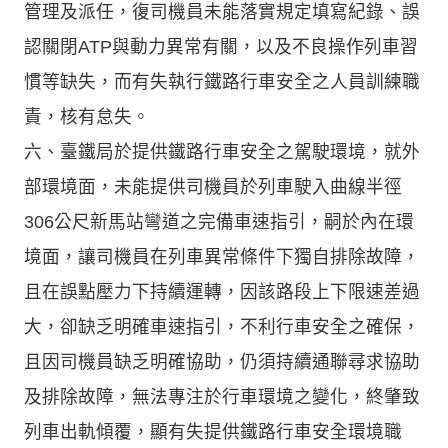
管理及派任，復司機員未能落實規定填寫紀錄、誤
認關閉ATP與動力異常有關，以及不良操作列車習
慣等缺失，而有失執行鐵路行車安全之人員訓練職
責，核有怠失。
六、臺鐵局於提供鐵路行車安全之駕駛環境，就外
部環境面，未能提供司機員於列車駛入曲線半徑
306公尺新馬站彎道之完備車速指引，嗣於內在環
境面，讓司機員在列車異常條件下獨自排除故障，
且在誤點壓力下持續運轉，因該路段上下限速差過
大，卻缺乏明確車速指引，不利行車安全之確保，
且因司機員缺乏明確協助，仍須持續通聯尋求協助
及排除故障，無法專注於行車環境之變化，終肇致
列車出軌傾覆，顯有失提供鐵路行車安全環境職