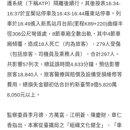
護系統（下稱ATP）隔離後續行。其後按表16:34-
16:37於宜蘭站停車及16:43-16:44羅東站停車。列
車於16:49進入新馬站月台前(里程K89+220)曲線半
徑306公尺彎道處，8節車廂全數出軌，其中4節車
廂傾覆，造成18人死亡（均為旅客）、279人受傷
（包括旅客、司機員及乘務人員），合計297人。
共影響57列次，總延誤時間4,633分鐘，預估影響
旅客18,840人，旅客醫療與賠償及設備受損維修等
費用，總損失金額初估合計約新臺幣9億5,820萬
8,050元以上。
監察委員李月德、方萬富、江明蒼、陳慶財、章仁
香指出，本案從臺鐵局之「組織文化健全」、「車