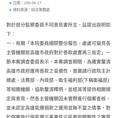
日期：109-06-17
資料來源：綜合業務處
對於部分監察委員不同意見書所言，茲提出說明如
下：
一、有關「本院委員細閱整份報告，處處可窺見各
主管機關就高雄市政府對於善款處置再三肯定」一
節本案調查委員表示，本案調查期間，為確實釐清
高雄市政府運用善款之妥適性，曾邀請行政院主計
總處、法務部、內政部、衛生福利部(下稱衛福部)
等相關機關，協助釐清釋明，並經其等提供相關規
定與意見，然各主管機關因未實際進行個案查核，
並未認定高雄氣爆捐款之運用並無不當之情事，對
於個案執行與氣爆災害事件災民救助關聯性之實質