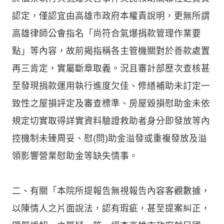
認定，僅認宜由高雄市政府本權責說明，更無所謂
高雄律師公會指名「尚符合氣爆捐款管理作業要
點」等內容，故前揭指稱各主管機關對於善款處置
再三肯定，實屬斷章取義。況且審計部歷次查核甚
至發現捐款運用執行進度欠佳、修繕補助未訂定一
致性之屋損評定及審查標準、房屋毀損慰助金未依
規定切實取得詳實資料驗證救助者身分即發放等內
控機制未臻周妥、慰(問)助金溢發或重複發放及溢
領影響營業慰助金等缺失情事。
二、有關「本院所提報告無視報告內容客觀數據，
以陳情人之片面說法，認有瑕疵，甚至提案糾正，