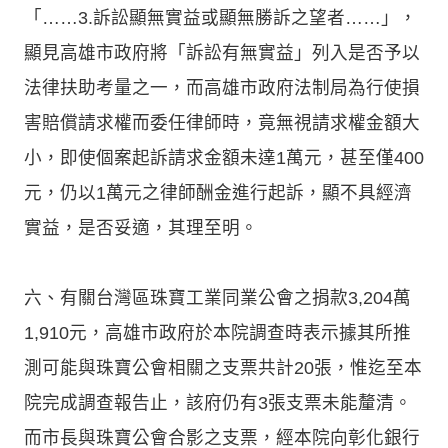
「……3.訴訟顯無實益或顯無勝訴之望者……」，
顯見高雄市政府將「訴訟有無實益」列入是否予以
法律扶助考量之一，而高雄市政府法制局為行使損
害賠償請求權而委任律師時，竟無視請求權金額大
小，即使個案起訴請求金額未達1萬元，甚至僅400
元，仍以1萬元之律師酬金進行起訴，顯不具經濟
實益，是否妥適，其理至明。
六、有關台灣區珠寶工業同業公會之捐款3,204萬
1,910元，高雄市政府於本院調查時表示據其所推
測可能與珠寶公會相關之支票共計20張，惟迄至本
院完成調查報告止，該府仍有3張支票未能釐清。
而市長與珠寶公會合影之支票，經本院向彰化銀行