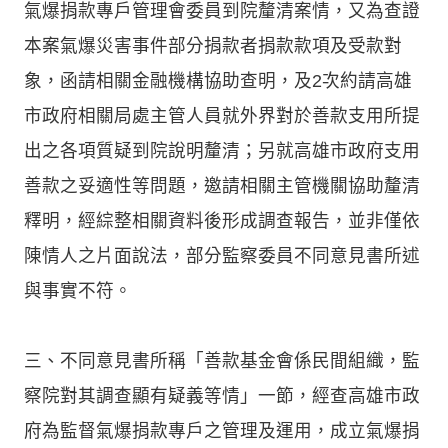
氣爆捐款專戶管理會委員到院釐清案情，又為查證
本案氣爆災害事件部分捐款者捐款款項及受款對
象，函請相關金融機構協助查明，及2次約請高雄
市政府相關局處主管人員就外界對於善款支用所提
出之各項質疑到院說明釐清；另就高雄市政府支用
善款之妥適性等問題，邀請相關主管機關協助釐清
釋明，經綜整相關資料後形成調查報告，並非僅依
陳情人之片面說法，部分監察委員不同意見書所述
與事實不符。
三、不同意見書所稱「善款基金會係民間組織，監
察院對其調查顯有疑義等情」一節，經查高雄市政
府為監督氣爆捐款專戶之管理及運用，成立氣爆捐