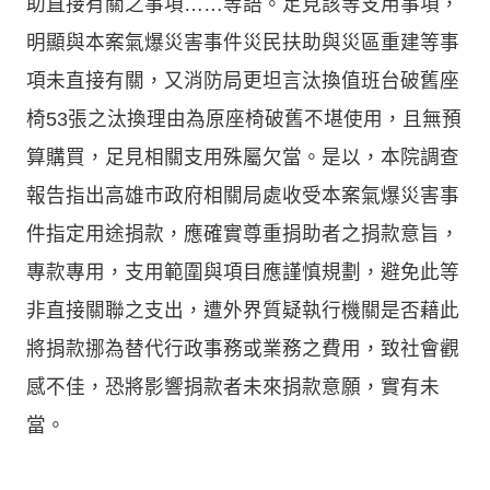
助直接有關之事項……等語。足見該等支用事項，
明顯與本案氣爆災害事件災民扶助與災區重建等事
項未直接有關，又消防局更坦言汰換值班台破舊座
椅53張之汰換理由為原座椅破舊不堪使用，且無預
算購買，足見相關支用殊屬欠當。是以，本院調查
報告指出高雄市政府相關局處收受本案氣爆災害事
件指定用途捐款，應確實尊重捐助者之捐款意旨，
專款專用，支用範圍與項目應謹慎規劃，避免此等
非直接關聯之支出，遭外界質疑執行機關是否藉此
將捐款挪為替代行政事務或業務之費用，致社會觀
感不佳，恐將影響捐款者未來捐款意願，實有未
當。