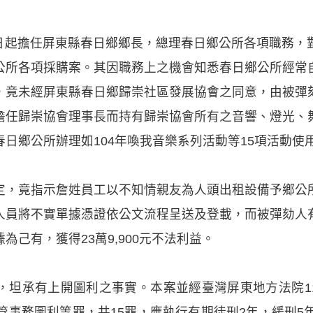
25日起擔任屏東縣春日鄉鄉長，總理春日鄉公所各項職務
公所各項採購案。其因職務上之機會知悉春日鄉公所經常
，竟未經屏東縣春日鄉歸崇社區發展協會之同意，由被彈
擔任歸崇協會理事長而持有歸崇協會所有之音響、燈光、
日鄉公所辦理如104年喚我音樂系列活動等15項活動使
定，竟指示詹姓員工以不知情親友為人頭出租設備予鄉公
人員將不實單據憑證依公文流程呈送及登載，而被彈劾人
己有，獲得23萬9,900元不法利益。
坦承有上開圖利之事實。本案並經臺灣屏東地方法院113
管事務圖利等罪，共15罪，應執行有期徒刑2年，緩刑5