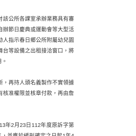
，對該公所各課室承辦業務具有審
自辦節日慶典或運動會等大型活
劾人指示春日鄉公所附屬幼兒園
舞台等設備之出租接洽窗口，將
用。
所，再持人頭名義製作不實領據
有核准權限並核章付款，再由詹
年2月23日112年度原訴字第
年，並應於緩刑確定之日起1年4