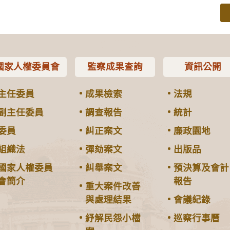
國家人權委員會
監察成果查詢
資訊公開
主任委員
成果檢索
法規
副主任委員
調查報告
統計
委員
糾正案文
廉政園地
組織法
彈劾案文
出版品
國家人權委員
糾舉案文
預決算及會計
會簡介
報告
重大案件改善
與處理結果
會議紀錄
紓解民怨小檔
巡察行事曆