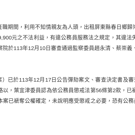
任職期間，利用不知情親友為人頭，出租屏東縣春日鄉歸
9,900元之不法利益，有違公務員服務法之規定，其違
院於113年12月10日審查通過監察委員趙永清、蔡崇
劾案）已於113年12月17日公告彈劾案文、審查決定書及
略以，葉宜津委員認為依公務員懲戒法第56條第2款，已
本案已褫奪公權確定，未說明應受懲戒之必要，恐有公務員