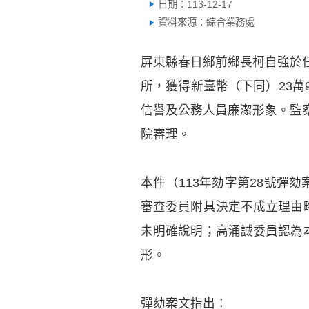
日期：113-12-17
資料來源：綜合業務處
屏東縣春日鄉前鄉長柯自強於
所，獲得新臺幣（下同）23萬
信譽及公務人員廉潔形象。監察
院審理。
本件（113年劾字第28號彈
審查委員附具決定不成立理由
未明確說明；高涌誠委員認為
形。
彈劾案文指出：