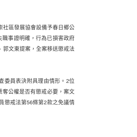
崇社區發展協會設備予春日鄉公
法失職事證明確，行為已損害政府
義、郭文東提案，全案移送懲戒法
審查委員表決附具理由情形。2位
褫奪公權是否有懲戒必要，案文
懲戒法第56條第2款之免議情