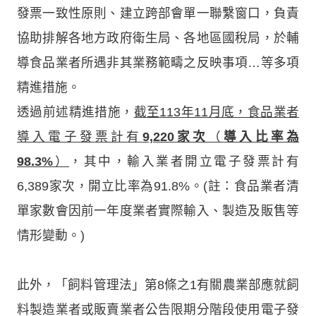
發票一致性原則、建立跨部會單一聯繫窗口，負責
協助排解各地方政府衛生局、各地區國稅局，於輔
導食品業者所遇非其業務範疇之反映事項…等多項
精進措施。
透過前述精進措施，
截至113年11月底，食品業者
導入電子發票計有
9,220家次
（
導入比率為
98.3%
）
，其中，輸入業者開立電子發票計有
6,389家次，開立比率為91.8%。(註：食品業者清
單家數會因前一年度業者實際輸入、製造及販售等
情形變動。)
此外，「飼料管理法」第8條之1有關農業部應就飼
料製造業者或販賣業者公告限期分階段使用電子發